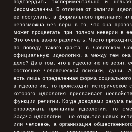
подтвердить экспериментально и нельз
бессмысленны. В отличие от религии идеол
ее постулаты, а формального признания ил
невозможна без веры в то, что она провоз
может процветать при полном неверии в ее
Это очень важно различать. Часто приходи
по поводу такого факта: в Советском Со
официальную идеологию, а между тем она 
дело? Да в том, что в идеологию не верят, 
состояние человеческой психики, души. А
есть лишь определенная форма социального 
в идеологию, то происходит историческое 
которого идеология присваивает несвойст
функции религии. Когда доводами разума п
опровергать принципы идеологии, то см
Задача идеологии – не открытие новых ист
или человеке, а организация общественног
людьми путем приведения их созн