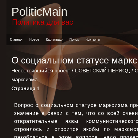
PoliticMain
Политика для вас
Главная
Новое
Картограф
Поиск
Контакты
О социальном статусе марк
Несостоявшийся проект
/
СОВЕТСКИЙ ПЕРИОД
/ 
марксизма
Страница 1
Вопрос о социальном статусе марксизма пр
значение в связи с тем, что со всей очев
отвратительные язвы коммунистическог
строилось и строится якобы по марксист
разобраться в этом вопросе, надо прове