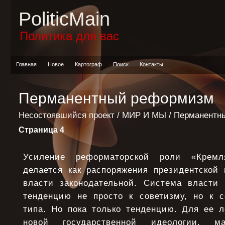
PoliticMain
Политика для вас
Главная
Новое
Картограф
Поиск
Контакты
Перманентный реформизм
Несостоявшийся проект
/
МИР И МЫ
/ Перманентн
Страница 4
Усиление реформаторской роли «Кремл
делается как распоряжения президентской 
власти законодательной. Система власти
тенденцию не просто к советизму, но к с
типа. Но пока только тенденцию. Для ее л
новой государственной идеологии, ма