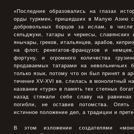
«Последние образовались на глазах исто
орды туркмен, пришедших в Малую Азию с
добровольных борцов за ислам, в числе
сельджуки, татары и черкесы, славянских
янычары, греков, итальянцев, арабов, киприо
на флот, ренегатов-французов и немцев
фортуну, и огромного количества грузин
продаваемых татарами на невольничьих б
только язык, потому что он был принят в а
течение XV-XVI вв. слилась в монолитный н
название «турк» в память тех степных богат
назад стяжали себе славу на равнинах
погибли, не оставив потомства. Опять
истинное положение дел, а традиции и претен
В этом изложении создателями «моно