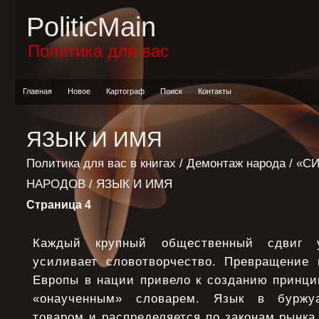
PoliticMain
Политика для вас
Главная
Новое
Картограф
Поиск
Контакты
ЯЗЫК И ИМЯ
Политика для вас в книгах
/
Демонтаж народа
/
«С
НАРОДОВ
/ ЯЗЫК И ИМЯ
Страница 4
Каждый крупный общественный сдвиг у
усиливает словотворчество. Превращение 
Европы в нации привело к созданию принци
«онаученным» словарем. Язык в буржу
товаром и распределяется по законам рынка