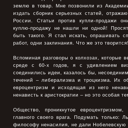
землю в товар. Мне позвонили из Академии
издать сборник серьезных статей, отража
России. Статьи против купли-продажи он
куплю-продажу не нашли ни одной! Прося
быть такого. Я стал искать, опрашивать с
работ, одни заклинания. Что же это творится
Вспоминая разговоры о колхозах, которые в
среде с 60-х годов, я с удивлением ви
соединились идеи, казалось бы, несоедини
течений – либерализма и троцкизма. Их 
евроцентризм и исходящая из него ненави
ненависть к аристократии – но это особая те
Общество, проникнутое евроцентризмом, 
главного своего вpага. Подумать только: Л
философу ненасилия, не дали Нобелевскую 