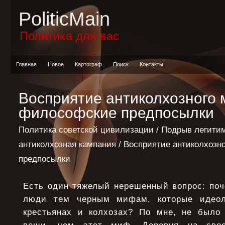
PoliticMain
Политика для вас
Главная
Новое
Картограф
Поиск
Контакты
Восприятие антиколхозного 
философские предпосылки
Политика советской цивилизации
/
Подрыв легитим
антиколхозная кампания
/ Восприятие антиколхозн
предпосылки
Есть один тяжелый нерешенный вопрос: поч
люди тем черным мифам, которые идеол
крестьянах и колхозах? По мне, не было