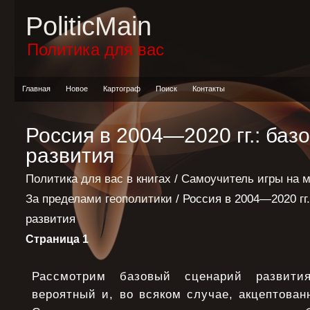
PoliticMain
Политика для вас
Главная
Новое
Картограф
Поиск
Контакты
Россия в 2004—2020 гг.: баз
развития
Политика для вас в книгах
/
Самоучитель игры на 
За пределами геополитики
/ Россия в 2004—2020 гг
развития
Страница 1
Рассмотрим базовый сценарий развития
вероятный и, во всяком случае, акцептова