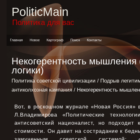
PoliticMain
Политика для вас
Главная
Новое
Картограф
Поиск
Контакты
Некогерентность мышления
логики)
Политика советской цивилизации
/
Подрыв легитим
антиколхозная кампания
/ Некогерентность мышлен
Вот, в роскошном журнале «Новая Россия» в 
Л.Владимирова «Политические технологи
антисоветский националист, но подходит 
стоимости. Он давит на сострадание к бедн
замученным советской системой: «