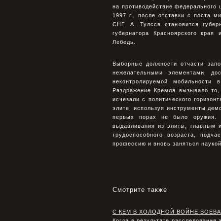
на противодействие федерального ц
1997 г., после отставки с поста 
СНГ, А. Тулссв становится губе
губернатора Красноярского края 
Лебедь.
Выборные должности отчасти запо
нежелательными элементами, до
неконтролируемой мобильности 
Раздражение Кремля вызывало то,
исчезали с политического горизонт
элите, используя инструменты демо
первых порах не было оружия.
выдавливания из элиты, главным 
трудоспособного возраста, подча
профессию и вновь заняться наукой
Смотрите также
С КЕМ В ХОЛОДНОЙ ВОЙНЕ ВОЕВА
Когда в результате расследования 