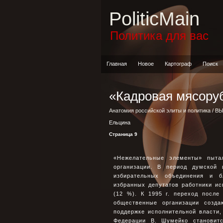
PoliticMain
Политика для вас
Главная
Новое
Картограф
Поиск
«Кадровая мясору
Анатомия российской элиты и политика
/
ВЫ
Ельцина
Страница 9
«Нежелательные элементы» пыта
организации. В период думской 
избирательных объединения и б
избранных депутатов работники ис
(12 %). К 1995 г. переход после
общественные организации созд
поддержке исполнительной власти,
Федерации В. Шумейко становитс