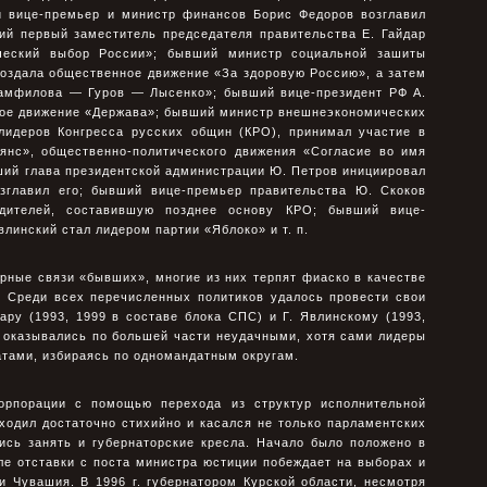
 вице-премьер и министр финансов Борис Федоров возглавил
ий первый заместитель председателя правительства Е. Гайдар
ческий выбор России»; бывший министр социальной зашиты
оздала общественное движение «За здоровую Россию», а затем
Памфилова — Гуров — Лысенко»; бывший вице-президент РФ А.
кое движение «Держава»; бывший министр внешнеэкономических
 лидеров Конгресса русских общин (КРО), принимал участие в
янс», общественно-политического движения «Согласие во имя
ший глава президентской администрации Ю. Петров инициировал
зглавил его; бывший вице-премьер правительства Ю. Скоков
одителей, составившую позднее основу КРО; бывший вице-
линский стал лидером партии «Яблоко» и т. п.
рные связи «бывших», многие из них терпят фиаско в качестве
. Среди всех перечисленных политиков удалось провести свои
ару (1993, 1999 в составе блока СПС) и Г. Явлинскому (1993,
х оказывались по большей части неудачными, хотя сами лидеры
атами, избираясь по одномандатным округам.
корпорации с помощью перехода из структур исполнительной
ходил достаточно стихийно и касался не только парламентских
ись занять и губернаторские кресла. Начало было положено в
ле отставки с поста министра юстиции побеждает на выборах и
и Чувашия. В 1996 г. губернатором Курской области, несмотря