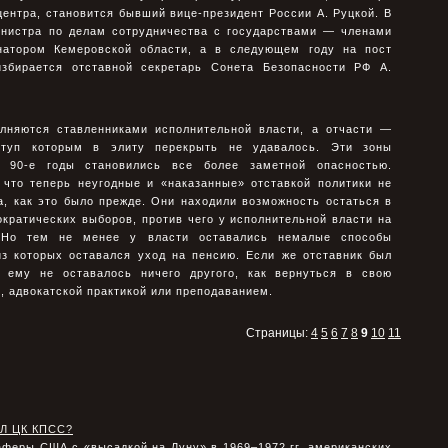
ентра, становится бывший вице-президент России А. Руцкой. В
министра по делам сотрудничества с государствами — членами
рнатором Кемеровской области, а в следующем году на пост
избирается отставной секретарь Сонета Безопасности РФ А.
лняются ставленниками исполнительной власти, а отчасти —
ступ которым в элиту перекрыть не удавалось. Эти зоны
в 90-е годы становились все более заметной опасностью.
 что теперь неугодные и «наказанные» отставкой политики не
а, как это было прежде. Они находили возможность остаться в
кратических выборов, против чего у исполнительной власти на
 Но тем не менее у власти оставались немалые способы
из которых оставался уход на пенсию. Если же отставник был
с ему не оставалось ничего другого, как вернуться в свою
, адвокатской практикой или преподаванием.
Страницы:
4
5
6
7
8
9
10
11
Л ЦК КПСС?
аферы США с «высадкой на Луну» в 1969–1972 гг. американских