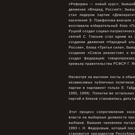
«Реформы — новый курс»; бывший
движение «Вперед, Россия!»; бывш
стал лидером партии «Демократи
населения Э. Памфилова вначале с
возглавила избирательный блок «
Руцкой создал социал-патриотичес
связей С. Глазьев стал одним из
создании движения «Народный аль
России», блока «Третья сила»; быв
создание «Союза реалистов» и во
создал федерацию товаропроизв
премьер правительства РСФСР Г. Яв
Несмотря на высокие посты и обши
независимых публичных политиков
партии в парламент только Е. Гайд
1995, 1999). Попытки же остальны
партий и блоков становились депут
Этот процесс сопротивления экс
власти на выборные должности про
выборов. Бывшие чиновники пытал
1993 г. Н. Федоровым, который пос
становится президентом Республик