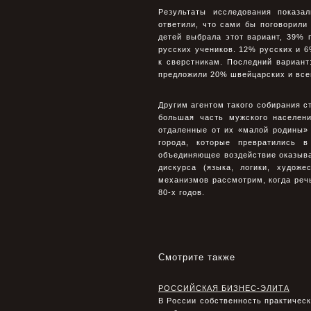
Результаты исследования показа
ответили, что сами бы поговорили
детей выбрала этот вариант, 39%
русских учеников. 12% русских и 
к сверстникам. Последний вариант
предложили 20% швейцарских и всег
Другим агентом такого собирания с
большая часть мужского населен
отдаленные от их «малой родины»
города, которые превратились 
объединяющее воздействие оказыв
дискурса (языка, логики, худож
механизмов рассмотрим, когда реч
80-х годов.
Смотрите также
РОССИЙСКАЯ БИЗНЕС-ЭЛИТА
В России собственность практическ