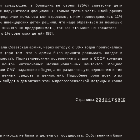
ли следующее: в большинстве своем (75%) советские дети
 с нарушителем дисциплины. Только третья часть швейцарских
 предпочли пожаловаться взрослым, к ним присоединились 11%
6% швейцарских детей решили, что надо обратиться за помощью
: «ничего не предпринимать, так как это меня не касается» —
о 1% советских детей» [55].
тала Советская армия, через которую с 30-х годов пропускалась
ия (при том, что в армии было принято рассылать солдат в
 места). Полиэтническими поселениями стали в СССР крупные
в центры интенсивных межнациональных контактов. Мощное
али СМИ, задающие общую, а не разделяющую, идеологию и тип
ественных средств и ценностей). Подробнее роль всех этих
ь пойдет о демонтаже этой мировоззренческой матрицы с конца
Страницы:
2
3
4
5
6
7
8
9
10
и никогда не была отделена от государства. Собственники были