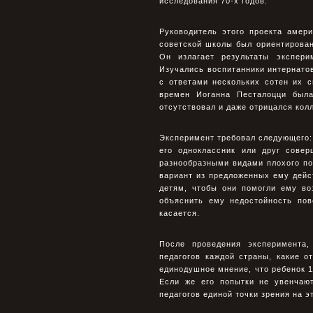
исследования 70-х годов.
Руководитель этого проекта амер
советской школы был ориентирован 
Он излагает результаты экспери
Изучались воспитанники интернатов
с ответами нескольких сотен их 
времен Иоганна Песталоцци была
отсутствовал и даже отрицался кол
Эксперимент требовал следующего: 
его одноклассник или друг сове
разнообразными видами плохого п
вариант из предложенных ему дейст
детям, чтобы они помогли ему во
объяснить ему недостойность пов
касается.
После проведения эксперимента,
педагогов каждой страны, какие 
единодушное мнение, что ребенок 1
Если же его попытки не увенчаю
педагогов единой точки зрения на э