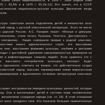
 языка своей национальности: в 1926 г. свой родной язык
70 г. 93,9% и в 1979 г. 93,1%.121 Это значит, что в СССР
истическая национально-русская культура. Двуязычие везде
рсом.
ьтуры советская школа подключила детей и юношество всех
кий народ, к русской классической литературе. Этого не могло
во царской России. А.С. Панарин пишет: «Юноши и девушки,
поколении, стали читать Пушкина, Толстого, Достоевского —
 элитарному… Нация совершила прорыв к родной классике,
жностями нового идеологического строя: его массовыми
ми книг, массовыми формами культуры, клубами и центрами
арода» с достойной удивления самоуверенностью примеряли на
оев и рефлектирующих «лишних людей». Если сравнить это с
о массового «потребителя культуры», контраст будет
 однозначно отвечать на вопрос, кто действительно создал
советский народ: массово тиражируемая новая марксистская
тиражируемая и вдохновенно читаемая литературная классика»
а служит инструментом передачи культурных ценностей, которые
род. Она и воспитывает детей в системе норм человеческих
 механизмом созидания народа (см. гл. 18). В этом отношении
 от школ западного типа. Это показали большие сравнительные