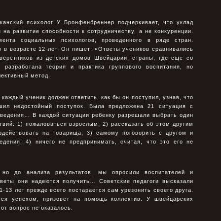
иканский психолог У Бронфенбреннер подчеркивает, что уклад
на развитие способности к сотрудничеству, а не конкуренции.
мента социальных психологов, проведенного в ряде стран.
 в возрасте 12 лет. Он пишет: «Ответы учеников сравнивались
сверстников из детских домов Швейцарии, страны, где еще со
 разработана теория и практика группового воспитания, но
лективный метод.
каждый ученик должен ответить, как бы он поступил, узнав, что
ршил недостойный поступок. Была предложена 21 ситуация с
оведения… В каждой ситуации ребенку разрешали выбрать один
вий: 1) пожаловаться взрослым; 2) рассказать об этом другим
здействовать на товарища; 3) самому поговорить с другом и
едения; 4) ничего не предпринимать, считая, что это его не
 но до анализа результатов, мы опросили воспитателей и
ответы они надеются получить… Советские педагоги высказали
1-13 лет прежде всего постарается сам урезонить своего друга.
тся успехом, призовет на помощь коллектив. У швейцарских
тот вопрос не оказалось.