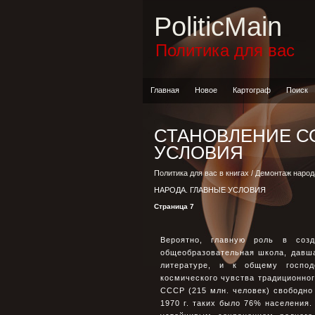
PoliticMain
Политика для вас
Главная
Новое
Картограф
Поиск
СТАНОВЛЕНИЕ С
УСЛОВИЯ
Политика для вас в книгах
/
Демонтаж народ
НАРОДА. ГЛАВНЫЕ УСЛОВИЯ
Страница 7
Вероятно, главную роль в соз
общеобразовательная школа, давш
литературе, и к общему господ
космического чувства традиционног
СССР (215 млн. человек) свободно
1970 г. таких было 76% населения.