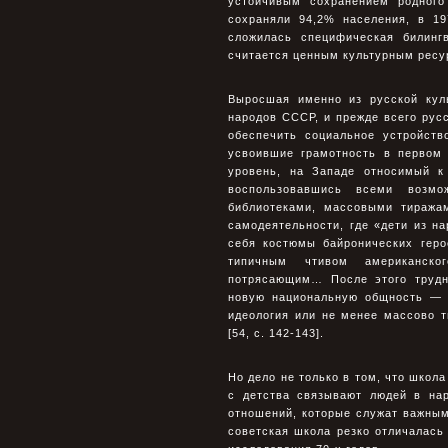
устойчивым сохранением родного
сохраняли 94,2% населения, в 19
сложилась специфическая билингв
считается ценным культурным ресу
Выросшая именно из русской кул
народов СССР, и прежде всего русс
обеспечить социальное устройст
усвоившие грамотность в первом 
уровень, на Западе относимый к
воспользовавшись всеми возмо
библиотеками, массовыми тиража
самодеятельности, где «дети из н
себя костюмы байронических гер
типичным чтивом американског
потрясающим… После этого трудно
новую национальную общность — 
идеология или не менее массово 
[54, с. 142-143].
Но дело не только в том, что школ
с детства связывают людей в на
отношений, которые служат важным
советская школа резко отличалась