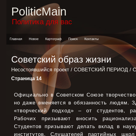
PoliticMain
Политика для вас
Главная
Новое
Картограф
Поиск
Контакты
Советский образ жизни
Несостоявшийся проект
/
СОВЕТСКИЙ ПЕРИОД
/ 
Страница 14
Официально в Советском Союзе творчество 
но даже вменяется в обязанность людям. З
«творческий подход» – от студентов, ра
Рабочих призывают вносить рационализа
Студентов призывают делать вклад в наук
институтов. Слушателей партийных школ