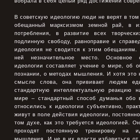
вобрала в себя целый ряд достижений совре
В советскую идеологию люди не верят в том 
обещанный марксизмом земной рай, в и
потребления, в развитие всех творческ
подлинную свободу, равноправие и справед
идеология не сводится к этим обещаниям.
ней незначительное место. Основное с
идеологии составляет учение о мире, об о
познании, о методах мышления. И хотя это н
смысле слова, она прививает людям ед
стандартную интеллектуальную реакцию н
мире – стандартный способ думанья обо 
относились к идеологии субъективно, прак
живут в поле действия идеологии, постоянн
том духе, как это требуется идеологией. О
проходят постоянную тренировку на ид
мышления. И не в их власти избавиться от н