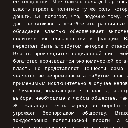
ее концепций. Мне близок подход Парсонса
власть играет в политике ту же роль, кото
деньги. Он полагает, что, подобно тому, 
даст возможность приобретать различные 
обладание властью обеспечивает выполн
политических обязанностей и функций. В
перестает быть атрибутом акторов и стано
Власть производится социальной системой
богатство производится экономической орган
власть не представляет ценности сама
является не непременным атрибутом власти
применимым исключительно в случае непов
с Луманом, полагающим, что власть, как ог
выбора, необходима в любом обществе, так
Ж. Баландье, есть «средство борьбы с
угрожает беспорядком обществу. Втак
тождественна политической власти, а 
властные отношения, суть не что иное, как 