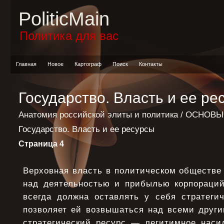
PoliticMain
Политика для вас
Главная
Новое
Картограф
Поиск
Контакты
Государство. Власть и ее ре
Анатомия российской элиты и политика
/
ОСНОВЫ
Государство. Власть и ее ресурсы
Страница 4
Верховная власть в политическом обществе
над деятельностью и прибылью корпораций
всегда должна оставлять у себя стратегич
позволяет ей возвышаться над всеми други
стратегический ресурс — легитимное наси