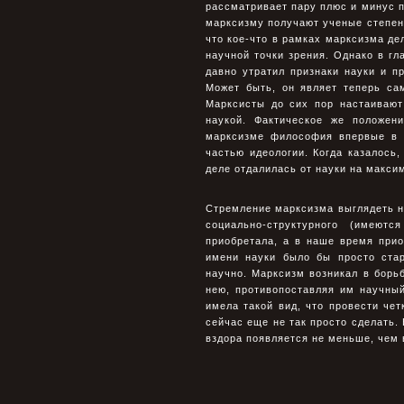
рассматривает пару плюс и минус п
марксизму получают ученые степени 
что кое-что в рамках марксизма де
научной точки зрения. Однако в г
давно утратил признаки науки и п
Может быть, он являет теперь са
Марксисты до сих пор настаивают
наукой. Фактическое же положен
марксизме философия впервые в и
частью идеологии. Когда казалось
деле отдалилась от науки на макси
Стремление марксизма выглядеть на
социально-структурного (имеют
приобретала, а в наше время прио
имени науки было бы просто ста
научно. Марксизм возникал в борь
нею, противопоставляя им научны
имела такой вид, что провести че
сейчас еще не так просто сделать.
вздора появляется не меньше, чем 