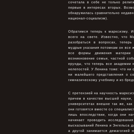
сочетала в себе не только религ
первые в интересах вторых. Возм
обнаружилась сравнительно недавно
национал-социализм).
Обратимся теперь к марксизму. И
всего на свете. Известно, что 
разобраться в вопросах, теперь
мудрые указания потомкам он все ж
все формы движения материи 
возникновение семьи, частной соб
ерунды, что теперь все академии 
нелепостей. У Ленина тоже: что ни 
ни малейшего представления о с
гимназическому учебнику и из бред
С претензией на научность марксиз
причем в качестве высшей науки,
университетах внешне так же, как
они готовятся вместе со специалист
лишь впоследствии, когда они на
начинает проводить исследовани
высказываний Ленина и Энгельса дл
а другой занимается демагогией 