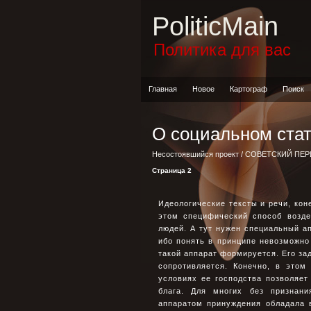
PoliticMain
Политика для вас
Главная
Новое
Картограф
Поиск
О социальном ста
Несостоявшийся проект
/
СОВЕТСКИЙ ПЕ
Страница 2
Идеологические тексты и речи, кон
этом специфический способ возде
людей. А тут нужен специальный а
ибо понять в принципе невозможно 
такой аппарат формируется. Его зад
сопротивляется. Конечно, в этом
условиях ее господства позволяет
блага. Для многих без признан
аппаратом принуждения обладала 