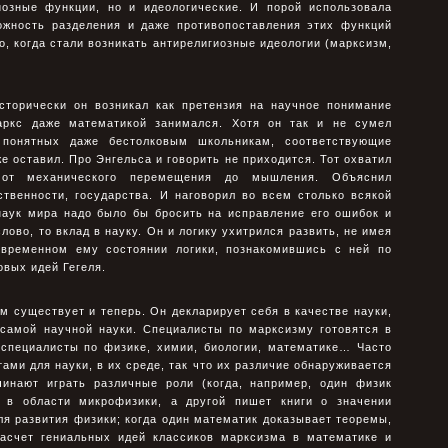
иозные функции, но и идеологические. И порой использовала
ожность разделения и даже противопоставления этих функций
, когда стали возникать антирелигиозные идеологии (марксизм,
сторически он возникал как претензия на научное понимание
Маркс даже математикой занимался. Хотя он так и не сумел
 понятных даже бестолковым школьникам, соответствующие
е оставил. Про Энгельса и говорить не приходится. Тот охватил
от механического перемещения до мышления. Объяснил
ственности, государства. И наговорил во всем столько всякой
наук мира надо было бы бросить на исправление его ошибок и
слово, то вклад в науку. Он и логику ухитрился развить, не имея
овременном ему состоянии логики, познакомившись с ней по
овых идей Гегеля.
м существует и теперь. Он декларирует себя в качестве науки,
 самой научной науки. Специалисты по марксизму готовятся в
 специалисты по физике, химии, биологии, математике… Часто
ами для науки, в их среде, так что их различие обнаруживается
чинают играть различные роли (когда, например, один физик
я в области микрофизики, а другой пишет книги о значении
я развития физики; когда один математик доказывает теоремы,
насчет гениальных идей классиков марксизма в математике и