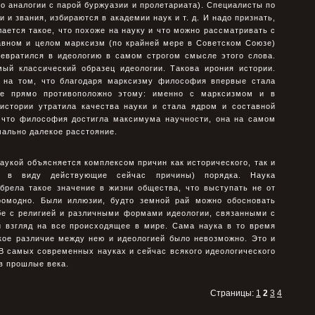
о аналогии с парой буржуазии и пролетариата). Специалисты по
и звания, избираются в академии наук и т. д. И надо признать,
лается такое, что похоже на науку и что можно рассматривать с
лавном и целом марксизм (по крайней мере в Советском Союзе)
ревратился в идеологию в самом строгом смысле этого слова.
мый классический образец идеологии. Такова ирония истории.
 на том, что благодаря марксизму философия впервые стала
ие прямо противоположно этому: именно с марксизмом и в
стории утратила качества науки и стала ядром и составной
, что философия достигла максимума научности, она на самом
мально далекое расстояние.
укой объясняется комплексом причин как исторического, так и
ся в виду действующие сейчас причины) порядка. Наука
брела такое значение в жизни общества, что выступать не от
ромодно. Были иллюзии, будто земной рай можно обосновать
бе с религией и различными формами идеологии, связанными с
й взгляд на все происходящее в мире. Сама наука в то время
ткое различие между нею и идеологией было невозможно. Это и
 В самых современных науках и сейчас всякого идеологического
в прошлые века.
Страницы:
1
2
3
4