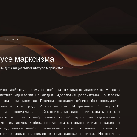
Контакты
тусе марксизма
РИОД
/ О социальном статусе марксизма
ечно, действуют сами по себе на отдельных индивидов. Но не в
йствия идеологии на людей. Идеология рассчитана на массы
ппарат признания ее. Причем признания обычно без понимания,
или не стоит труда. Или не до этого. И признания без веры. И
ача – принуждать людей к признанию идеологии, карать тех, кто
 есть и элемент добровольности, ибо признание идеологии в
 многим людям добиваться успеха в карьере и иметь какие-то
ия идеологии вообще невозможно существование. Таким же
в свое время, например, и христианская церковь. Но церковь