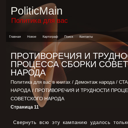
PoliticMain
Политика для вас
Главная
Новое
Картограф
Поиск
Контакты
ПРОТИВОРЕЧИЯ И ТРУДНО
ПРОЦЕССА СБОРКИ СОВЕ
НАРОДА
Политика для вас в книгах
/
Демонтаж народа
/
СТ
НАРОДА
/ ПРОТИВОРЕЧИЯ И ТРУДНОСТИ ПРОЦ
СОВЕТСКОГО НАРОДА
Страница 11
Свернуть всю эту кампанию удалось только