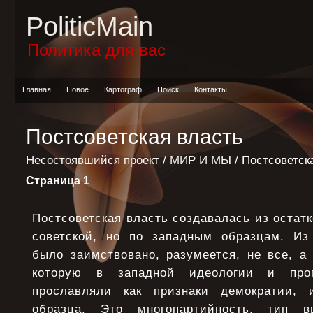
PoliticMain
Политика для вас
Главная
Новое
Картограф
Поиск
Контакты
Постсоветская власть
Несостоявшийся проект
/
МИР И МЫ
/ Постсоветск
Страница 1
Постсоветская власть создавалась из остатк
советской, но по западным образцам. Из
было заимствовано, разумеется, не все, а 
которую в западной идеологии и про
прославляли как признаки демократии, и
образца. Это многопартийность, тип вы