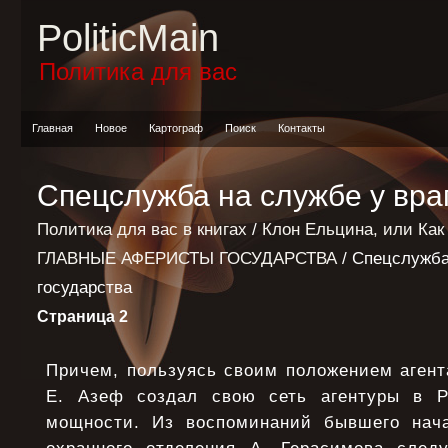
PoliticMain
Политика для вас
Главная
Новое
Картограф
Поиск
Контакты
Спецслужба на службе у вра
Политика для вас в книгах
/
Клон Ельцина, или Как
ГЛАВНЫЕ АФЕРИСТЫ ГОСУДАРСТВА
/ Спецслужба
государства
Страница 2
Причем, пользуясь своим положением агент
Е. Азеф создал свою сеть агентуры в Р
мощности. Из воспоминаний бывшего нача