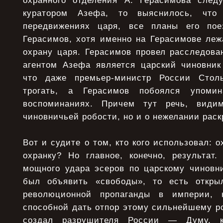
охранного отделения А. Герасимова следу
куратором Азефа, то выяснилось, чт
передвижениях царя, все планы его по
Герасимов, хотя именно на Герасимове леж
охрану царя. Герасимов провел расследова
агентом Азефа является царский чиновник 
что даже премьер-министр России Стол
трогать, а Герасимов побоялся упом
воспоминаниях. Причем тут речь, види
чиновничьей робости, но и о нежелании рас
Вот и судите о том, кто кого использовал: 
охранку? Но главное, конечно, результат.
мощного удара эсеров по царскому чиновн
был объявить «свободы», то есть откры
революционной пропаганды в империи, 
способной дать отпор этому сильнейшему ро
создал разрушителя России — Думу, 