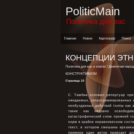
PoliticMain
Политика для вас
Главная
Новое
Картограф
Поиск
КОНЦЕПЦИИ ЭТН
Политика для вас в книгах
/
Демонтаж народ
КОНСТРУКТИВИЗМ
Страница 10
С. Тамбиа изложил репертуар «ри
ожидаемых, запрограммированных и
необузданных действий толпы как а
такие как недавно освободи
катастрофический слом прежней го
норм в крайне неравновесном состо
текст, в котором смешаны архаик
примера один автор приводит дл