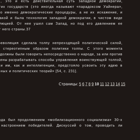
м, это и есть действительная суть западной демократии,
тих государств (это иногда называют «парадоксом Уайнера»,
то именно демократические процедуры, а не их искажение, и
Такой и была технология западной демократии, в чистом виде
олюцией. От нее ушел сам Запад, но под его давлением ее
 него страны.37
революция сделала толпу непреходящей политической силой,
о стереотипным образом политики толпы. С этого момента
должны были говорить непосредственно о народе, за или против
дены разрабатывать способы управления воинствующей толпой,
и им, как и интеллигенции, предстояло усвоить эту идею в
ых и политических теорий» [54, с. 231].
Страницы:
5
6
7
8
9
10
11
12
13
14
15
ода был продолжением «мобилизационного социализма» 30-х
 настроением победителей. Дискуссий о том, проводить ли