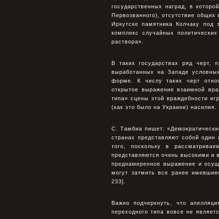
государственных наград, в котор
Первозванного), отсутствие общих 
Иркутске памятника Колчаку под 
комплекс случайных политических
раствора».
В таких государствах ряд черт, 
выработанных на Западе условных
форме. К числу таких черт отно
открытое выражение взаимной вра
типа» сцены этой враждебности иг
(как это было на Украине) насилия.
С. Тамбиа пишет: «Демократическ
странах представляют собой один 
того, поскольку в рассматрива
представляются очень высокими и 
преднамеренное выражение и осущ
могут затмить все ранее имевшие
233].
Важно подчеркнуть, что апелляц
переходного типа вовсе не являе