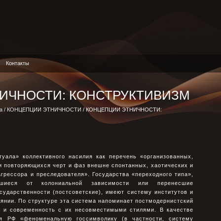
Контакты
ИЧНОСТИ: КОНСТРУКТИВИЗМ
а
/
КОНЦЕПЦИИ ЭТНИЧНОСТИ
/ КОНЦЕПЦИИ ЭТНИЧНОСТИ:
туала» коллективного насилия как перечень «организованных,
 повторяющихся черт и фаз внешне спонтанных, хаотических и
грессора и преследователя». Государства «переходного типа»,
вшиеся от колониальной зависимости или перенесшие
сударственности (постсоветские), имеют систему институтов и
янии. По структуре эта система напоминает постмодернистский
а и современность с их несовместимыми стилями. В качестве
я РФ «феноменальную госсимволику (в частности, систему