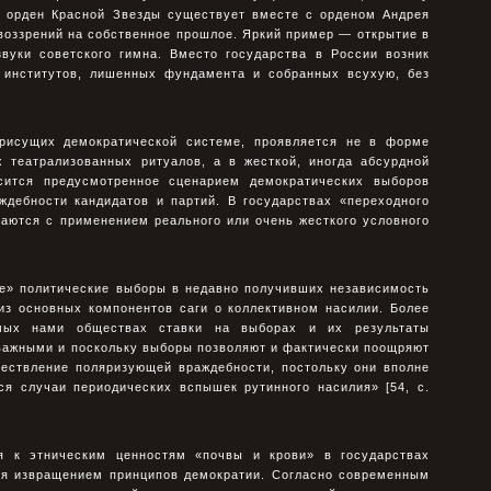
ой орден Красной Звезды существует вместе с орденом Андрея
воззрений на собственное прошлое. Яркий пример — открытие в
звуки советского гимна. Вместо государства в России возник
 институтов, лишенных фундамента и собранных всухую, без
присущих демократической системе, проявляется не в форме
 театрализованных ритуалов, а в жесткой, иногда абсурдной
сится предусмотренное сценарием демократических выборов
ждебности кандидатов и партий. В государствах «переходного
раются с применением реального или очень жесткого условного
ие» политические выборы в недавно получивших независимость
из основных компонентов саги о коллективном насилии. Более
емых нами обществах ставки на выборах и их результаты
важными и поскольку выборы позволяют и фактически поощряют
ествление поляризующей враждебности, постольку они вполне
ся случаи периодических вспышек рутинного насилия» [54, с.
ия к этническим ценностям «почвы и крови» в государствах
тся извращением принципов демократии. Согласно современным