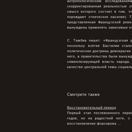
антропологическим исследования
скорректированная реальностью э
смысл которого состоит в том, ч
порождают этническое насилие). 
представленная Французской рев
вынуждены применять зависимые от
С. Тамбиа пишет: «Французская 
поскольку взятие Бастилии стал
политические доктрины демократии 
него, а правительства были вынуж
символизирующей власть народа, 
качестве центральной темы социальн
Смотрите также
Восстановительный период
Первый этап послевоенного пери
годов, но на радостной ноте, с
восстановление форсирова ...