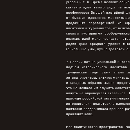
угрозы и т. п. Время великих соци
какие-то идеи такого рода пыта
профессоров Высшей партийной шк
от бывших идеологов марксизма-л
продажных перевертышей из сфе
писателей и журналистов, от всяко
своими кустарными соображениям
великих идей мало несчастья стр
родив даже среднего уровня мы
гениальные умы, нужна достаточно 
У России нет национальной интелл
подъем исторического масштаба.
хрущевские годы сами стали за
антипатриотизма, антикоммунизма,
и западным образом жизни, предста
это не мешало им служить советско
ничуть не опровергает сказанное. 
присуще российской интеллигенции 
интеллигенция подготовила населен
всячески поддерживала процесс ра
правящих клик.
Все политическое пространство Ро