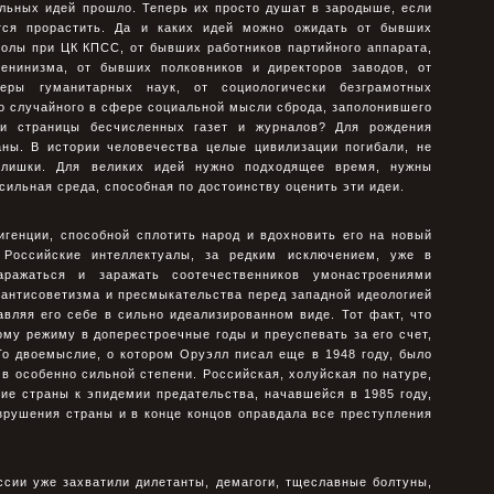
альных идей прошло. Теперь их просто душат в зародыше, если
ются прорастить. Да и каких идей можно ожидать от бывших
олы при ЦК КПСС, от бывших работников партийного аппарата,
енинизма, от бывших полковников и директоров заводов, от
ры гуманитарных наук, от социологически безграмотных
го случайного в сфере социальной мысли сброда, заполонившего
и страницы бесчисленных газет и журналов? Для рождения
аны. В истории человечества целые цивилизации погибали, не
слишки. Для великих идей нужно подходящее время, нужны
сильная среда, способная по достоинству оценить эти идеи.
игенции, способной сплотить народ и вдохновить его на новый
 Российские интеллектуалы, за редким исключением, уже в
ражаться и заражать соотечественников умонастроениями
 антисоветизма и пресмыкательства перед западной идеологией
вляя его себе в сильно идеализированном виде. Тот факт, что
му режиму в доперестроечные годы и преуспевать за его счет,
То двоемыслие, о котором Оруэлл писал еще в 1948 году, было
в особенно сильной степени. Российская, холуйская по натуре,
ие страны к эпидемии предательства, начавшейся в 1985 году,
зрушения страны и в конце концов оправдала все преступления
ссии уже захватили дилетанты, демагоги, тщеславные болтуны,