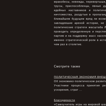
мракобесы, невежды, перевертыши,
трусы, приспособленцы, явные д
идейных наставников и политич
ничтожества, раздутые в пропага
ближайшем будущем вряд ли возмо
завладевшие ареной истории, не
политические стратеги масштаба 
проводить определенную и перспе
партию и на поддержку масс насел
именно стратегической роли в ист
чем раз в столетие.
Смотрите также
ПОЛИТИЧЕСКАЯ ЭКОНОМИЯ ВНЕШ
Об экономико-политическом развитии
Участники процесса принятия р
ускорения, страт ...
Благодарности
«Самоучитель игры на мировой ша