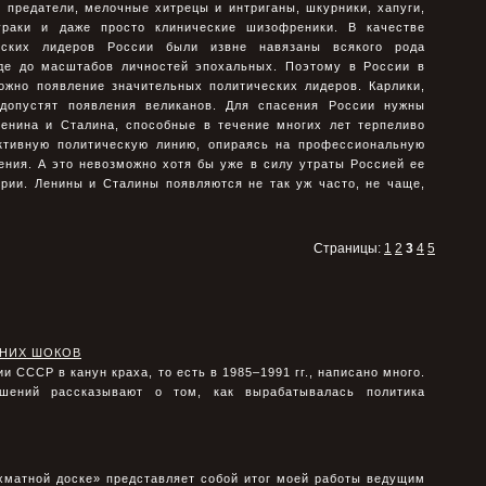
 предатели, мелочные хитрецы и интриганы, шкурники, хапуги,
ураки и даже просто клинические шизофреники. В качестве
еских лидеров России были извне навязаны всякого рода
нде до масштабов личностей эпохальных. Поэтому в России в
жно появление значительных политических лидеров. Карлики,
 допустят появления великанов. Для спасения России нужны
Ленина и Сталина, способные в течение многих лет терпеливо
ктивную политическую линию, опираясь на профессиональную
ения. А это невозможно хотя бы уже в силу утраты Россией ее
ории. Ленины и Сталины появляются не так уж часто, не чаще,
Страницы:
1
2
3
4
5
НИХ ШОКОВ
 СССР в канун краха, то есть в 1985–1991 гг., написано много.
ешений рассказывают о том, как вырабатывалась политика
хматной доске» представляет собой итог моей работы ведущим