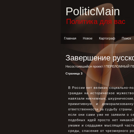
PoliticMain
Политика для вас
Главная
Новое
Картограф
Поиск
Завершение русск
Несостоявшийся проект
/
ПЕРЕЛОМНЫЙ П
Страница 3
В России нет великих социально-по
граждан на историческое мужество
навязали никчемные, шкурнические,
примитивную и деморализованн
ответственности за судьбу страны.
если они сами уже не заявили о с
подобных идей просто нет никако
умами и сердцами мыслящей части
среды, спасение от чрезмерного ро