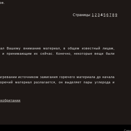
ов.
Страницы:
1
2
3
4
5
6
7
8
9
гал Вашему вниманию материал, в общем известный лицам,
 и принимающим их сейчас. Конечно, некоторые вещи были
агревании источником зажигания горючего материала до начала
 горючий материал разлагается, он выделяет пары углерода и
икобритании
Copyr