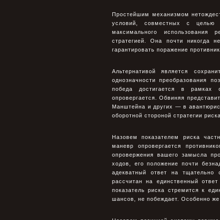
Простейшим механизмом нетождест
условий, совместных с целью 
максимального использования р
стратегией. Она почти никогда 
гарантировать поражение противник
Альтернативой является сохран
однозначности преобразования по
победа достигается в рамках о
опровергается. Обвиняя представи
Манштейна и других — в авантюрис
оборотной стороной стратегии риск
Назовем показателем риска част
маневр опровергается противник
опровержения вашего замысла про
ходов, его положение почти безн
адекватный ответ на тщательно 
рассчитан на единственный ответ
показатель риска стремится к еди
шансов, не побеждает. Особенно же 