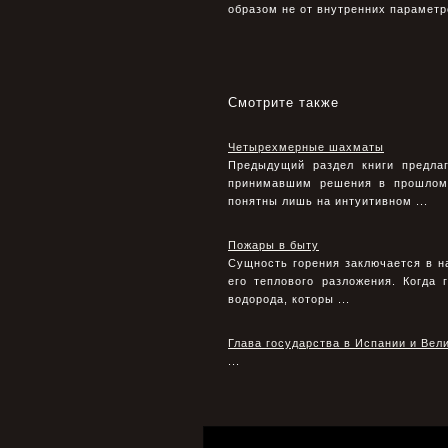
образом не от внутренних параметр
Смотрите также
Четырехмерные шахматы
Предыдущий раздел книги предла
принимавшим решения в прошлом
понятны лишь на интуитивном ...
Пожары в быту
Сущность горения заключается в н
его теплового разложения. Когда
водорода, которы ...
Глава государства в Испании и Вел
...