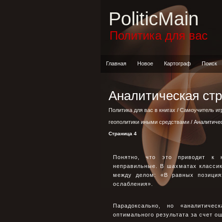
PoliticMain
Политика для вас
Главная
Новое
Картограф
Поиск
Аналитическая стр
Политика для вас в книгах
/
Самоучитель иг
геополитики иными средствами
/ Аналитиче
Страница 4
Понятно, что это приводит к н
неправильные. В шахматах класси
между делом: «В равных позиция
ослабления».
Парадоксально, но «аналитичес
оптимального результата за счет о