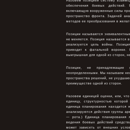
Назовем позицией систему взаимо
обеспечения боевых действий. 
включающую вооруженные силы прот
пространство фронта. Задачей ана
методов ее преобразования в желат
Позиции называются эквивалентны
не меняется. Позиция называется в
реализуется цель войны. Позици
приводит к фатальной воронке. 
выигрышная для одной из сторон, н
Позиции, не принадлежащие 
неопределенными. Мы называем нео
пространства решений, не ухудшаю
преимуществе одной из сторон.
Назовем единицей оценки, или, чт
единицу, структурностью которо
единица планирования находится 
анализируются действия группы арм
— рота.) Единица планирования 
ведения боевых действий средств
может зависеть от внешних услов