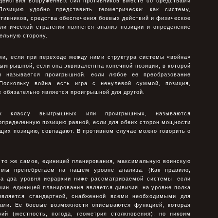
действия вооруженных сил противников вместе со средствами
Позицию удобно представить геометрически: как систему,
ивников, средства обеспечения боевых действий и физическое
литической стратегии является анализ позиции и определение
ельную сторону.
ми, если при переходе между ними структура системы «война»
ыигрышной, если она эквивалентна конечной позиции, в которой
я называется проигрышной, если любое ее преобразование
Поскольку война есть игра с ненулевой суммой, позиция,
е обязательно является проигрышной для другой.
к классу выигрышных или проигрышных, называются
пределенную позицию равной, если для обеих сторон мощности
щих позицию, совпадают. В противном случае можно говорить о
о то же самое, единицей планирования, максимальную воинскую
й мы пренебрегаем на нашем уровне анализа. (Как правило,
на два уровня иерархии ниже рассматриваемой системы: если
ии, единицей планирования является дивизия, на уровне полка
является стандартной, снабженной всеми необходимыми для
ами. Ее боевые возможности описываются функцией, которая
ий (местность, погода, геометрия столкновения), но никоим