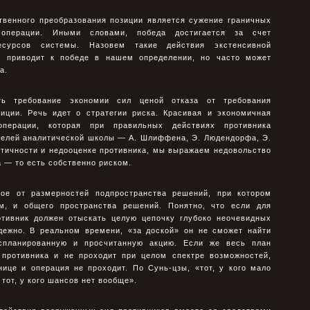
венного преобразования позиции является сужение граничных
операции. Иными словами, победа достигается за счет
есурсов системы. Назовем такие действия экстенсивной
не приводит к победе в нашем определении, но часто может
а.
ить требование экономии сил ценой отказа от требования
зиции. Речь идет о стратегии риска. Красивая и экономичная
перации, которая при правильных действиях противника
телей аналитической школы — А. Шлиффена, Э. Людендорфа, Э.
тичности и недооценке противника, мы выражаем недовольство
а — то есть собственно риском.
ное от размерностей подпространства решений, при котором
ом, и общего пространства решений. Понятно, что если для
тивник должен отыскать целую цепочку глубоко неочевидных
адежно. В реальном времени, «за доской» он не сможет найти
спланированную и просчитанную акцию. Если же весь план
 противника и не проходит при целом спектре возможностей,
нице и операция не проходит. По Сунь-цзы, «тот, у кого мало
тот, у кого шансов нет вообще».