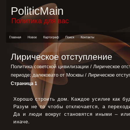
PoliticMain
Политика для вас
Главная
Новое
Картограф
Поиск
Контакты
Лирическое отступление
Политика советской цивилизации
/
Лирическое отс
периоде: далековато от Москвы
/ Лирическое отсту
Страница 1
Хорошо строить дом. Каждое усилие как бу
Разум не то чтобы отключается, а переход
Да и люди вокруг становятся иными – ил
иначе.