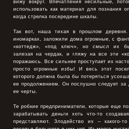
вижу вокруг. Впечатления несильные, пот
использовать как материал для познания о
когда стрелка посередине шкалы.
Так вот, наша тихая в прошлом деревня.
иномарках, заложили дома огромные, с фан
«коттедж», «под ключ», но смысл их б
залезая на чердак, и гляжу на все эти «к
поражаюсь. Все сильнее проступает их наст
просто огромные избы! И весь этот посел
которого должна была бы потеряться усохша
ее продолжением. Он послушно следует за 
ее черты.
Те робкие предприниматели, которые еще по
зарабатывать деньги хоть что-то создавая
представляют. Злодейство их – какого-то
веселья большого в них нет. Из моего инсти