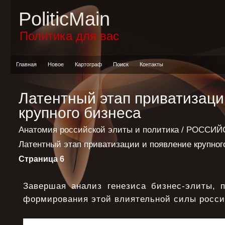
PoliticMain
Политика для вас
Главная
Новое
Картограф
Поиск
Контакты
Латентный этап приватизаци
крупного бизнеса
Анатомия российской элиты и политика
/
РОССИЙС
Латентный этап приватизации и появление крупног
Страница 6
Завершая анализ генезиса бизнес-элиты,
формирования этой влиятельной силы росси