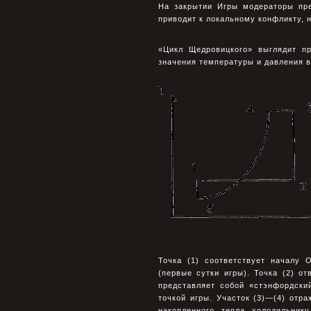
На закрытии Игры модераторы пр
приводит к локальному конфликту, 
«Цикл Щедровицкого» выглядит пр
значения температуры и давления 
Точка (1) соответствует началу 
(первые сутки игры). Точка (2) о
представляет собой «стэнфордский
точкой игры. Участок (3)—(4) отр
накопленного тепла холодильник