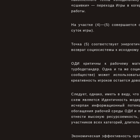
«сшивки» — перехода Игры в коге
работы.
На участке (4)—(5) совершается 
суток игры).
Точка (5) соответствует энергет
возврат социосистемы к исходному
ОДИ критичны к рабочему мате
турбодетандер. Одна и та же соц
сообществе) может использовать
креативность игроков остается дов
Следует, однако, иметь в виду, ч
схем является Идентичность моде
исчерпан информационный потен
обогащения рабочей среды ОДИ и п
отнести высокую ресурсоемкость,
участников всех категорий, длитель
Экономическая эффективность орга