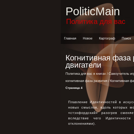
PoliticMain
Политика для вас
Главная
Новое
Картограф
Поиск
Когнитивная фаза
двигатели
Политика для вас в книгах
/
Самоучитель иг
когнитивная фаза развития
/ Когнитивная ф
Страница 4
Плавление Идентичностей в искус
новых смыслов, вдоль которых мо
«стэнфордский» разогрев сменяе
вследствие чего Идентичности
отклонениями).