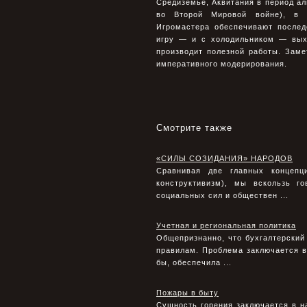
Средиземье, Аквитания в период ал
во Второй Мировой войне), в к
Игромастера обеспечивают послед
игру — и с холодильником — вых
производит полезной работы. Заме
императивного модерирования.
Смотрите также
«СИЛЫ СОЗИДАНИЯ» НАРОДОВ
Сравнивая две главных концепц
конструктивизм), мы вскользь г
социальных сил и обществен ...
Учетная и региональная политика
Общепризнанно, что бухгалтерский
правилам. Проблема заключается в
бы, обеспечила ...
Пожары в быту
Сущность горения заключается в н