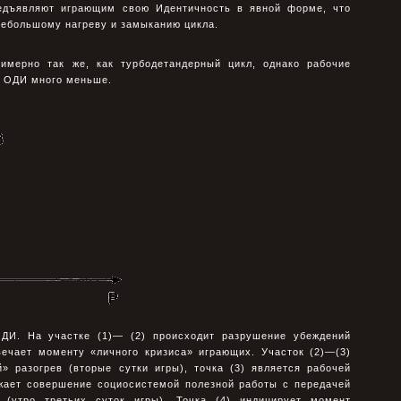
едъявляют играющим свою Идентичность в явной форме, что
небольшому нагреву и замыканию цикла.
имерно так же, как турбодетандерный цикл, однако рабочие
в ОДИ много меньше.
ОДИ. На участке (1)— (2) происходит разрушение убеждений
твечает моменту «личного кризиса» играющих. Участок (2)—(3)
» разогрев (вторые сутки игры), точка (3) является рабочей
ажает совершение социосистемой полезной работы с передачей
у (утро третьих суток игры). Точка (4) индицирует момент