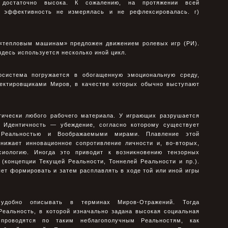
 достаточно высока. К сожалению, на протяжении всей
 эффективность не измерялась и не рефлексировалась. г)
«тепловым машинам» предложен движением ролевых игр (РИ).
десь используется несколько иной цикл.
осистема погружается в обогащенную эмоциональную среду,
ектировщиками Миров, в качестве которых обычно выступают
тически любого рабочего материала. У играющих разрушается
я Идентичность — убеждение, согласно которому существует
 Реальностью и Воображаемыми мирами. Плавление этой
онижает инновационное сопротивление личности и, во-вторых,
иологию. Иногда это приводит к возникновению тензорных
 (концепции Текущей Реальности, Тоннелей Реальности и пр.).
ет формировать и затем расплавлять в ходе той или иной игры
удобно описывать в терминах Миров-Отражений. Тогда
Реальность, в которой изначально задана высокая социальная
проводятся по таким неблагополучным Реальностям, как