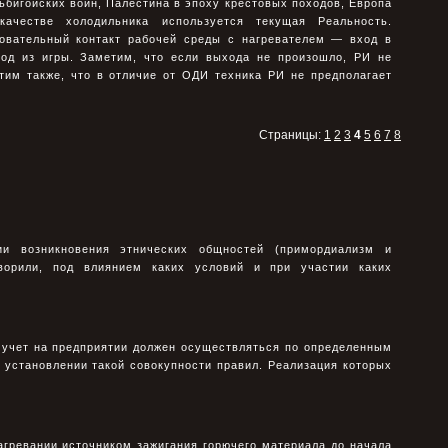
ьбигойских войн, Палестина в эпоху крестовых походов, Европа
ачестве холодильника используется текущая Реальность.
овательный контакт рабочей среды с нагревателем — вход в
од из игры. Заметим, что если выхода не произошло, РИ не
тим также, что в отличие от ОДИ техника РИ не предполагает
Страницы:
1
2
3
4
5
6
7
8
ии возникновения этнических общностей (примордиализм и
оворили, под влиянием каких условий и при участии каких
 учет на предприятии должен осуществляться по определенным
 установлении такой совокупности правил. Реализация которых
агревании источником зажигания горючего материала до начала