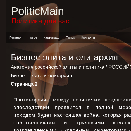
PoliticMain
Политика для вас
Главная
Новое
Картограф
Поиск
Контакты
Бизнес-элита и олигархия
Анатомия российской элиты и политика
/
РОССИЙС
Бизнес-элита и олигархия
Страница 2
Противоречие между позициями предприни
впоследствии проявится в полной мере
исходом будет настоящая война, которая р
собственниками и трудовыми коллект
возглавляемыми «красными директорами»