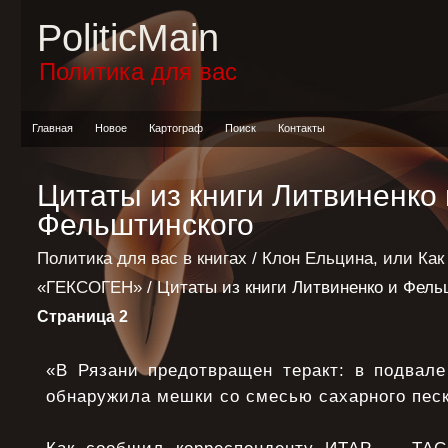
PoliticMain
Политика для вас
Главная
Новое
Картограф
Поиск
Контакты
Цитаты из книги Литвиненко 
Фельштинского
Политика для вас в книгах
/
Клон Ельцина, или Как
«ГЕКСОГЕН»
/ Цитаты из книги Литвиненко и Фель
Страница 2
«В Рязани предотвращен теракт: в подвал
обнаружила мешки со смесью сахарного песк