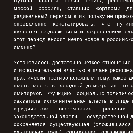
Путина начался новый период реформат
массой россиян, ставших жертвами дв
радикальный перелом в их пользу не произ
определенно констатировать, что пути
является продолжением и закреплением ель
этот период вносит нечто новое в российск
именно?
Установилось достаточно четкое отношение
и исполнительной властью в плане реформа
практически противоположным тому, какое 
иметь место в западной демократии, кот
имитирует. Функцию социально-политиче
захватила исполнительная власть в лице п
юридическое оформление решений 
законодательной власти – Государственной д
сохраняется существующая (сложившаяся
ельцинские годы) социальная организация