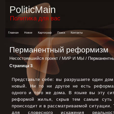
PoliticMain
Политика для вас
Главная
Новое
Картограф
Поиск
Контакты
Перманентный реформизм
Несостоявшийся проект
/
МИР И МЫ
/ Перманентн
Страница 3
Представьте себе: вы разрушаете один дом
новый. Ни то ни другое не есть реформа,
одного и того же дома. В языке вы эту си
реформой жилья, скрыв тем самым суть 
происходит и в рассматриваемой ситуации. 
для словесного искажения реальнос