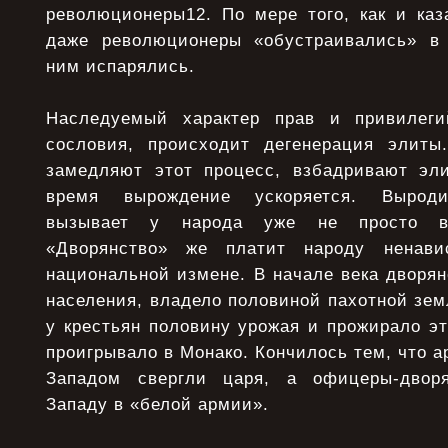
революционеры12. По мере того, как и каз
даже революционеры «обустраивались» в 
ним испарялись.
Наследуемый характер прав и привилег
сословия, происходит дегенерация элиты
замедляют этот процесс, взбадривают эли
время вырождение ускоряется. Выроди
вызывает у народа уже не просто вр
«Дворянство» же платит народу ненави
национальной измене. В начале века дворя
населения, владело половиной пахотной зем
у крестьян половину урожая и прожирало э
проигрывало в Монако. Кончилось тем, что а
Западом свергли царя, а офицеры-двор
Западу в «белой армии».