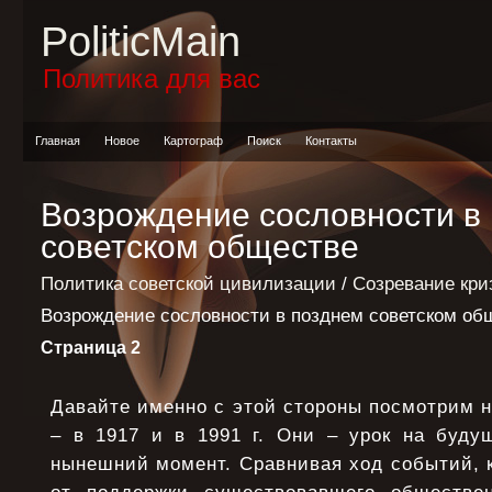
PoliticMain
Политика для вас
Главная
Новое
Картограф
Поиск
Контакты
Возрождение сословности в
советском обществе
Политика советской цивилизации
/
Созревание кри
Возрождение сословности в позднем советском об
Страница 2
Давайте именно с этой стороны посмотрим 
– в 1917 и в 1991 г. Они – урок на буду
нынешний момент. Сравнивая ход событий, к