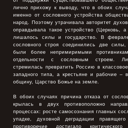
от поддержки существовавшего обществен
лично прихожу к выводу, что в обоих случ
именно от сословного устройства обществ
народ. Поэтому утрачивала авторитет духов
оправдывала такое устройство (Церковь, а
лишалось силы и государство. В феврале
сословного строя соединились две силы,
были более непримиримыми противникам
отдельности с сословным строем. Ли
стремилась превратить Россию в классовое
западного типа, а крестьяне и рабочие – 
общину, Царство Божье на земле.
В обоих случаях причина отказа от сослов
крылась в двух противоположно направ
процессах: росте самосознания главных со
упадке, духовной деградации правящего
противоречие достигало критического