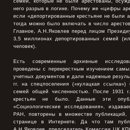
семей, которые не были арестованы, осужд
него разрыв в логике. Почему же «цифры ар
если «депортированные крестьяне не были а
тогда можно было включать в число аресто
Главное, А.Н.Яковлев перед лицом Президи
3,5 миллионах депортированных семей (и
человек).
Есть современные архивные исследов
проведены с перекрестным изучением самы
учетных документов и дали надежные результ
гг. на спецпоселения («кулацкая ссылка»)
семей общей численностью. После 1931 г
крестьян не было. Данные эти опуб
«Социологические исследования», издава
РАН, повторены в множестве публикаций,
странице в Интернете. Да что там пуб
А.Н.Яковлев, председатель Комиссии ЦК КП