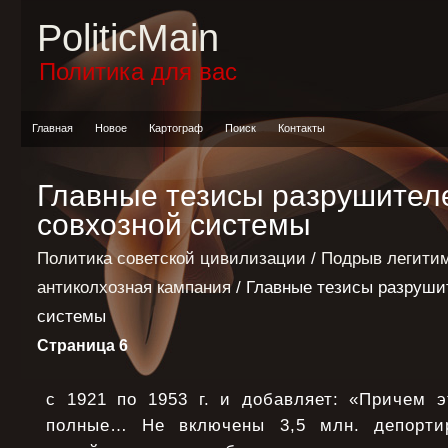
PoliticMain
Политика для вас
Главная
Новое
Картограф
Поиск
Контакты
Главные тезисы разрушителе
совхозной системы
Политика советской цивилизации
/
Подрыв легитим
антиколхозная кампания
/ Главные тезисы разруши
системы
Страница 6
с 1921 по 1953 г. и добавляет: «Причем э
полные… Не включены 3,5 млн. депортир