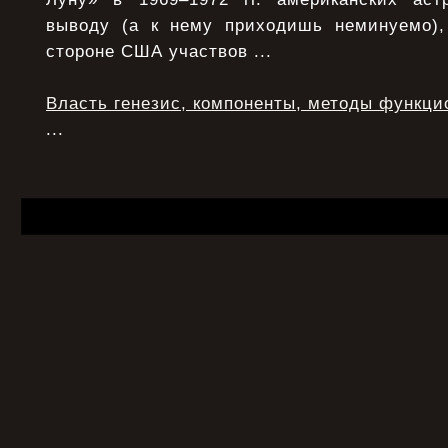
выводу (а к нему приходишь неминуемо),
стороне США участвов ...
Власть генезис, компоненты, методы функци
...