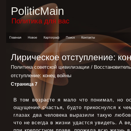
PoliticMain
Политика для вас
Главная
Новое
Картограф
Поиск
Контакты
Лирическое отступление: ко
Политика советской цивилизации
/
Восстановител
отступление: конец войны
Страница 7
В том возрасте я мало что понимал, но ос
ощущение счастья, будто прикоснулся к че
глазах два человека выразили такую любов
что не всегда в жизни удастся увидеть. А в
при крепостном праве, прожила всю жизнь в