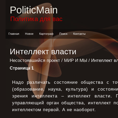
PoliticMain
Политика для вас
Главная
Новое
Картограф
Поиск
Контакты
Интеллект власти
Несостоявшийся проект
/
МИР И МЫ
/ Интеллект в
Страница 1
Надо различать состояние общества с то
(образование, наука, культура) и состоян
зрения интеллекта – интеллект власти. 
управляющий орган общества, интеллект по
интеллектом первой. А не наоборот.