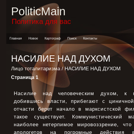
PoliticMain
Политика для вас
Главная
Новое
Картограф
Поиск
Контакты
НАСИЛИЕ НАД ДУХОМ
Лицо тоталитаризма
/ НАСИЛИЕ НАД ДУХОМ
Страница 1
Насилие над человеческим духом, к к
добившись власти, прибегают с циничной
отчасти берет начало в марксистской фи
такое существует. Коммунистический ма
наиболее нетерпимое мировоззрение, что
апологетов на погромные действия