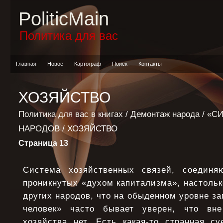
PoliticMain
Политика для вас
Главная
Новое
Картограф
Поиск
Контакты
ХОЗЯЙСТВО
Политика для вас в книгах
/
Демонтаж народа
/
«С
НАРОДОВ
/ ХОЗЯЙСТВО
Страница 13
Система хозяйственных связей, соедин
проникнутых «духом капитализма», настольк
других народов, что на обыденном уровне з
человек» часто бывает уверен, что вн
хозяйства нет. Есть какая-то странная су