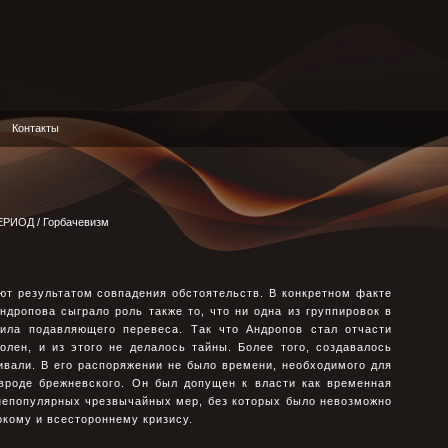
Контакты
ЕРИОД
/ Горбачевизм
ют результатом совпадения обстоятельств. В конкретном факте
дропова сыграло роль также то, что ни одна из группировок в
ила подавляющего перевеса. Так что Андропов стал отчасти
лен, и из этого не делалось тайны. Более того, создавалось
ивали. В его распоряжении не было времени, необходимого для
 вроде брежневского. Он был допущен к власти как временная
непопулярных чрезвычайных мер, без которых было невозможно
окому и всестороннему кризису.