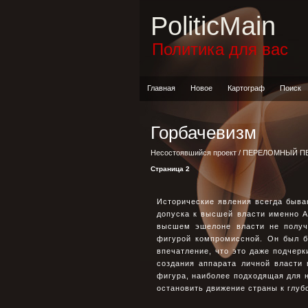
PoliticMain
Политика для вас
Главная
Новое
Картограф
Поиск
Горбачевизм
Несостоявшийся проект
/
ПЕРЕЛОМНЫЙ П
Страница 2
Исторические явления всегда быва
допуска к высшей власти именно Ан
высшем эшелоне власти не получ
фигурой компромиссной. Он был бо
впечатление, что это даже подчерк
создания аппарата личной власти
фигура, наиболее подходящая для 
остановить движение страны к глуб