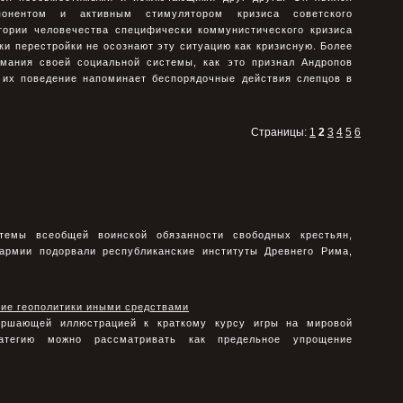
мпонентом и активным стимулятором кризиса советского
тории человечества специфически коммунистического кризиса
и перестройки не осознают эту ситуацию как кризисную. Более
имания своей социальной системы, как это признал Андропов
о их поведение напоминает беспорядочные действия слепцов в
Страницы:
1
2
3
4
5
6
темы всеобщей воинской обязанности свободных крестьян,
армии подорвали республиканские институты Древнего Рима,
ние геополитики иными средствами
ершающей иллюстрацией к краткому курсу игры на мировой
атегию можно рассматривать как предельное упрощение