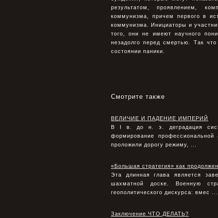
результатом, проявлением, ко
коммунизма, причем первого в ис
коммунизма. Инициаторы и участник
того, они не имеют научного пон
незадолго перед смертью. Так чт
состоянии паники.
Смотрите также
ВЕЛИЧИЕ И ПАДЕНИЕ ИМПЕРИЙ
В I в. до н. э. деградация сис
формирование профессиональной 
проложили дорогу режиму, ...
«Большая стратегия» как продолже
Эта длинная глава является зав
шахматной доске. Военную стр
геополитического дискурса: вмес ...
Заключение ЧТО ДЕЛАТЬ?