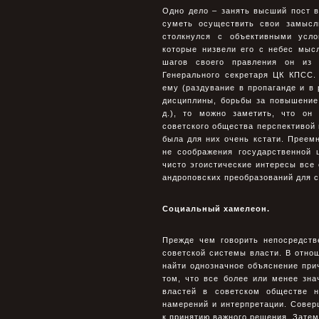
Одно дело – занять высший пост в
суметь осуществить свои замысл
столкнулся с объективными усло
которые низвели его с небес мыс
шагов своего правления он из 
Генерального секретаря ЦК КПСС.
ему (раздувание в пропаганде и в
дисциплины, борьбы за повышение
д.), то можно заметить, что он
советского общества перспективой 
была для них очень кстати. Преемн
не соображения государственной 
чисто эгоистические интересы все
андроповских преобразований для с
Социальный хамелеон.
Прежде чем говорить непосредств
советской системы власти. В отнош
найти однозначное объяснение прич
том, что все более или менее зна
властей в советском обществе н
намерений и интерпретации. Совер
к принятию важного решения. Затем