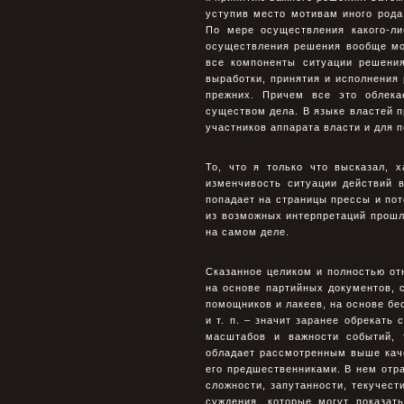
уступив место мотивам иного рода
По мере осуществления какого-ли
осуществления решения вообще мож
все компоненты ситуации решени
выработки, принятия и исполнения
прежних. Причем все это облек
существом дела. В языке властей п
участников аппарата власти и для 
То, что я только что высказал, 
изменчивость ситуации действий 
попадает на страницы прессы и пот
из возможных интерпретаций прошл
на самом деле.
Сказанное целиком и полностью от
на основе партийных документов, 
помощников и лакеев, на основе бе
и т. п. – значит заранее обрекать
масштабов и важности событий, 
обладает рассмотренным выше кач
его предшественниками. В нем отра
сложности, запутанности, текучест
суждения, которые могут показа