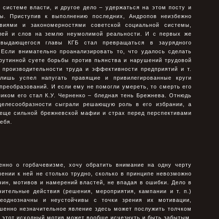
 системе власти, и другое дело – удержаться на этом посту и
ы. Приступив к выполнению последних, Андропов неизбежно
виями и закономерностями советской социальной системы,
лей и слов на землю неумолимой реальности. И с первых же
выдающегося главы КГБ стал превращаться в заурядного
 Если внимательно проанализировать то, что удалось сделать
 рутинной суете борьбы против пьянства и нарушений трудовой
 производительности труда и эффективности предприятий и т.
 лишь успел напугать правящие и привилегированные круги
преобразований. И если ему не помогли умереть, то смерть его
иком его стал К.У. Черненко – бледная тень Брежнева. Отнюдь
целесообразности сыграли решающую роль в его избрании, а
 еще сильной брежневской мафии и страх перед перспективами
ебя.
енно о горбачевизме, хочу обратить внимание на одну черту
ении к ней не столько трудно, сколько в принципе невозможно
ин, мотивов и намерений властей, не впадая в ошибки. Дело в
чительные действия (решения, мероприятия, кампании и т. п.)
еоднозначны и неустойчивы с точки зрения их мотивации,
шенно незначительное явление здесь может послужить толчком
 этот исходный мотив может вообще исчезнуть и быть забытым,