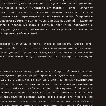
, возникшим уже в ходе принятия и даже исполнения решения.
бо решения могут измениться его мотивы и цели. Результат
ет отличаться от того, что было задумано в самом начале, и
я могут быть пересмотрены и заменены новыми. В процессе
 решения возможно возникновение новых намерений и забвение
ается в словесные формы, которые обычно не совпадают с
редержащих есть много такого, что имеет различный смысл для
посторонних наблюдателей.
характеризует лишь в малой степени сложность, аморфность,
властей. Все то, что воплощается в официальных документах,
ом входит в исторические книги, на самом деле есть лишь одна
ого, обычно мало общего имеющая с тем, как протекал процесс
носится и к феномену горбачевизма. Судить об этом феномене
сообщений, прессы, речей партийных вождей и всякого рода их
сед ответственных лиц с журналистами и западными политиками
 себя на односторонность, поверхностность, иллюзии, искажение
то есть обрекать себя на явные заблуждения. Горбачевизм
еством хамелеонства в удесятеренной степени сравнительно с
зились явления в жизни человечества в нашу эпоху во всей их
и, изменчивости и противоречивости. В описании его неизбежны
ться несовместимыми и исключающими друг друга. Он явился