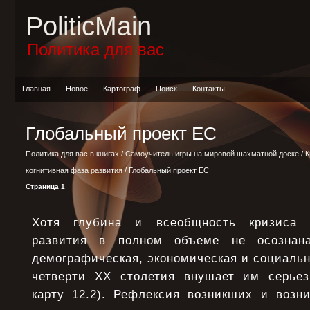
PoliticMain
Политика для вас
Главная
Новое
Картограф
Поиск
Контакты
Глобальный проект ЕС
Политика для вас в книгах
/
Самоучитель игры на мировой шахматной доске
/
К
когнитивная фаза развития
/ Глобальный проект ЕС
Страница 1
Хотя глубина и всеобщность кризиса 
развития в полном объеме не осознан
демографическая, экономическая и социаль
четверти XX столетия внушает им серьез
карту 12.2). Рефлексия возникших и воз