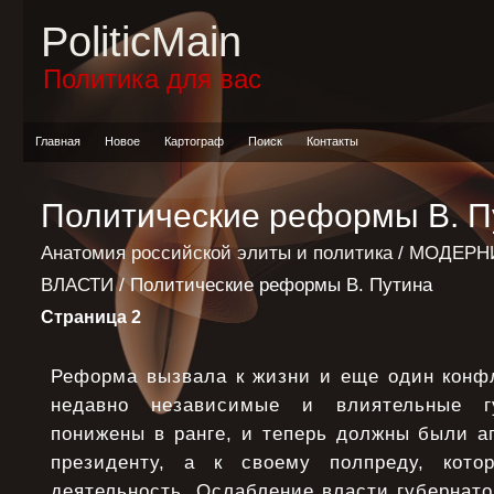
PoliticMain
Политика для вас
Главная
Новое
Картограф
Поиск
Контакты
Политические реформы В. П
Анатомия российской элиты и политика
/
МОДЕРН
ВЛАСТИ
/ Политические реформы В. Путина
Страница 2
Реформа вызвала к жизни и еще один конфл
недавно независимые и влиятельные гу
понижены в ранге, и теперь должны были а
президенту, а к своему полпреду, кото
деятельность. Ослабление власти губернато