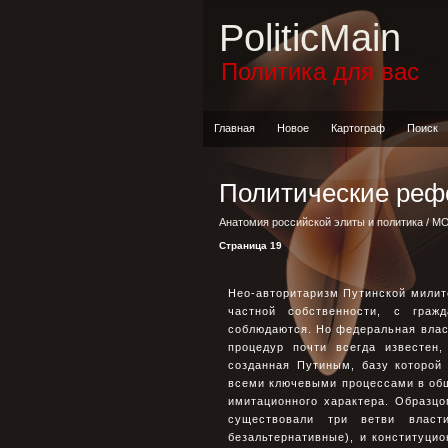
PoliticMain
Политика для вас
Главная
Новое
Картограф
Поиск
Политические реф
Анатомия российской элиты и политика
/
МО
Страница 19
Нео-авторитаризм Путинской милит
частной собственности, с граж
соблюдаются. Но федеральная влас
процедур почти всегда известен,
созданная Путиным, базу которой
всеми ключевыми процессами в об
имитационного характера. Образцо
существовали три ветви власт
безальтернативные), и конституци