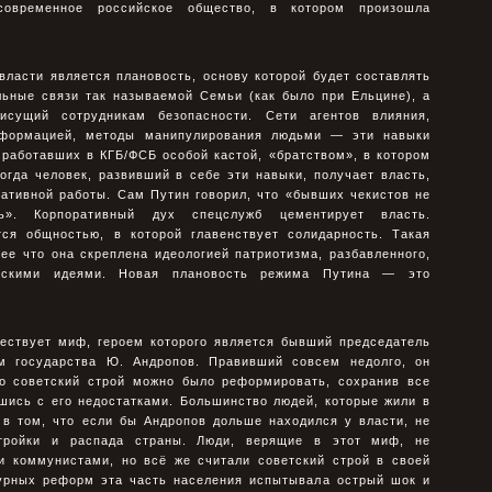
современное российское общество, в котором произошла
власти является плановость, основу которой будет составлять
льные связи так называемой Семьи (как было при Ельцине), а
исущий сотрудникам безопасности. Сети агентов влияния,
нформацией, методы манипулирования людьми — эти навыки
работавших в КГБ/ФСБ особой кастой, «братством», в котором
огда человек, развивший в себе эти навыки, получает власть,
ративной работы. Сам Путин говорил, что «бывших чекистов не
. Корпоративный дух спецслужб цементирует власть.
тся общностью, в которой главенствует солидарность. Такая
ее что она скреплена идеологией патриотизма, разбавленного,
ческими идеями. Новая плановость режима Путина — это
ествует миф, героем которого является бывший председатель
 государства Ю. Андропов. Правивший совсем недолго, он
то советский строй можно было реформировать, сохранив все
шись с его недостатками. Большинство людей, которые жили в
 в том, что если бы Андропов дольше находился у власти, не
тройки и распада страны. Люди, верящие в этот миф, не
и коммунистами, но всё же считали советский строй в своей
урных реформ эта часть населения испытывала острый шок и