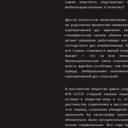
самая опасность подстерегает 
мобилизация военных в политику?
Другой опасностью милитаризации 
не родственно-финансово-кримина
корпоративный дух единения, пр
специфические каналы обмена и
делают офицеров, работающих или 
господствует дух взаимопомощи. К
вся страна становится ареной опе
бывает — это на всю жизнь»
Милитократическая элита станови
власть вдвойне устойчива, тем бол
правда, либеральными экономи
корпоративный дух спецслужб.
В российском обществе давно сущ
КГБ СССР, ставший первым лицом
оставил в обществе веру в то, ч
достоинства социализма и расстав
этот период, сохранили убеждение
произошло бы катастрофы перес
обязательно были ортодоксальным
основе «правильным». Все годы б