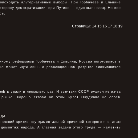
оисходить альтернативные выборы. При Горбачеве и Ельцине
сторону демократизации, при Путине — один шаг назад. Но все
сь.
Страницы:
14
15
16
17
18
19
анному реформами Горбачева и Ельцина, Россия погрузилась в
 уже может идти лишь о революционном разрыве сложившихся
ефть упали в несколько раз. И все-таки СССР рухнул не из-за
 рынке. Хорошо сказал об этом Булат Окуджава на своем
ОДА
ынешний кризис, фундаментальной причиной которого я считаю
 демонтаж народа. А главная задача этого труда — наметить