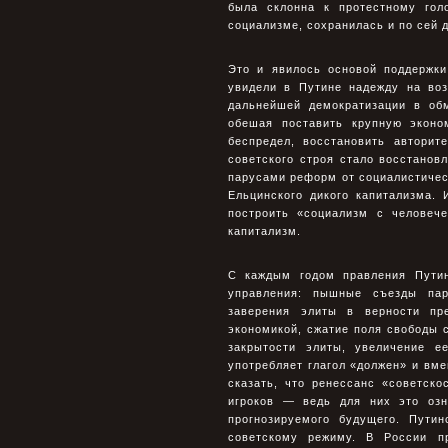
была склонна к протестному гол
социализме, сохранилась и по сей 
Это и явилось основой поддержки
увидели в Путине надежду на воз
дальнейшей демократизации в об
обешая поставить крупную эконо
беспредел, восстановить авторит
советского строя стало восстанов
парусами реформ от социалистическ
Ельцинского дикого капитализма.
построить «социализм с человеч
капитализм.
С каждым годом правления Путин
управления: пышные съезды пар
заверения элиты в верности пре
экономикой, сжатие поля свободы 
закрытости элиты, увеличение е
употребляет глагол «должен» и вме
сказать, что ренессанс «советск
игроков — ведь для них это озн
прогнозируемого будущего. Путин
советскому режиму. В России п