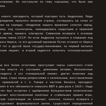
осованию. Их ностальгия по тому хорошему, что было при
день.
 нового президента, который повторил путь Андропова. Люди
рождение прошлого величия страны, соглашаясь на отказ от
мен на порядок. «Андропов нашего времени» сплотил народ,
мику под госконтроль, ликвидировать коррупцию и правовой
ет армии, прижать олигархов. Символом возврата к основам
ление гимна СССР. Но если Андропов пускался в плавание под
ого берега, то его духовный преемник Путин отчалил от берега
 И тот и другой были государственниками, но первый пытался
еским лицом», а второй надеется получить «очеловеченный»
а все более отчетливо проступают черты советского стиля
тии власти со скучными, длинными речами, бесконечные
зиденту и его «генеральной линии», диктат политики над
слова, страх перед репрессиями к нелояльным, восстановление
е привилегий и т. п. Говоря о частном бизнесе, президент
няет в его обязанности повысить ВВП в два раза к 2010 г. Надо
ости» был встречен с одобрением большинством политических
ачает восстановление понятных и стабильных правил игры,
ская советизация не означает, конечно, полного возврата к
родолжает формироваться рынок, существует определенный