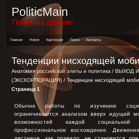
PoliticMain
Политика для вас
Главная
Новое
Картограф
Поиск
Контакты
Тенденции нисходящей моби
Анатомия российской элиты и политика
/
ВЫХОД И
(ЭКСКОРПОРАЦИЯ)
/ Тенденции нисходящей моби
Страница 1
Обычно работы по изучению социа
ограничиваются анализом вверх идущей м
возможностей каждой социальной
профессиональное восхождение. Движени
лестнице, как правило, не становится пр