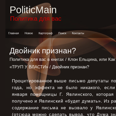
PoliticMain
Политика для вас
Главная
Новое
Картограф
Поиск
Контакты
Двойник признан?
Политика для вас в книгах
/
Клон Ельцина, или Как
«ТРУП У ВЛАСТИ»
/ Двойник признан?
Процитированное выше письмо депутаты по
года, но эффекта не было никакого, если
января помощницы Г. Явлинского, которая
получено и Явлинский «будет думать». Из ра
содержание письма не вызвало у Явлинско
(отсюда можно сделать вывод, что Дума зн