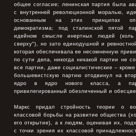
общее согласие; ленинская партия была ав
с внутренней революционной моралью, ид
основанным на этих принципах опр
демократизма; под сталинской пятой п
идейном смысле инертных людей (коль 
сверху"), но зато единодушной и ревностн
которая обеспечивала ее несомненную приви
по сути дела, никогда никакой партии не с
все партии, даже социалистические – кроме
большевистскую партию отодвинул на втор
ядро в ядро нового класса, а п
привилегированный обезличенный и обесцве
Маркс придал стройность теории о во
классовой борьбы на развитие общества (хо
его открытие), а к людям, оценивая их, по
с точки зрения их классовой принадлежнос