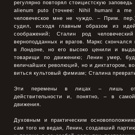
регулярно повторял стоицистскую заповедь и
alienum puto (точнее: Nihil humani a me
человеческое мне не чуждо. – Прим. пер
судил, исходя главным образом из иде
соображений; Сталин род человечески
верноподданных и врагов. Маркс скончался
в Лондоне, но его высоко ценили и выд
товарищи по движению; Ленин умер, бу
величайших революций, но и диктатором, вок
виться культовый фимиам; Сталина преврат
Эти перемены в лицах – лишь от
действительности и, понятно, – в само
движения.
Духовным и практическим основоположник
сам того не ведая, Ленин, создавший парти