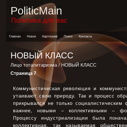
PoliticMain
Политика для вас
Главная
Новое
Картограф
Поиск
Контакты
НОВЫЙ КЛАСС
Лицо тоталитаризма
/ НОВЫЙ КЛАСС
Страница 7
Коммунистическая революция и коммунист
утаивают свою природу. Так и процесс обр
прикрывался не только социалистическим ф
важнее, новыми – коллективными – фор
Процессу индустриализации была понача
коллективная, так называемая обществен