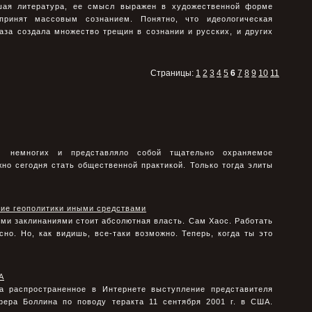
шая литература, ее смысл выражен в художественной форме
принят массовым сознанием. Понятно, что идеологическая
аза создала множество трещин в сознании и русских, и других
Страницы:
1
2
3
4
5
6
7
8
9
10
11
м немногих и представляло собой тщательно охраняемое
но сегодня стать общественной практикой. Только тогда элиты
ние геополитики иными средствами
ими заклинаниями стоит абсолютная власть. Сам Хаос. Работать
но. Но, как видишь, все-таки возможно. Теперь, когда ты это
А
а распространенное в Интернете выступление представителя
фера Боллина по поводу теракта 11 сентября 2001 г. в США.