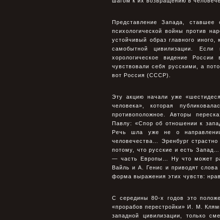
шагом к их возвращению в человече
Представление Запада, ставшее
психологической войны против на
устойчивый образ главного иного, 
самобытной цивилизации. Если 
хорологическое видение России 
чувствовали себя русскими, а пото
вот Россия (СССР).
Эту акцию начали уже «шестидеся
человека», которая публиковал
противоположное. Авторы переск
Павлу: «Спор об отношении к запа
Речь шла уже не о направлени
человечества… Эренбург страстно
потому, что русские и есть Запад… 
— часть Европы… Ну что может ра
Вайль и А. Генис и приводят слова
форма выражения этих чувств: нрав
С середины 80-х годов это полож
«прорабов перестройки» И. М. Клям
западной цивилизации, только сме