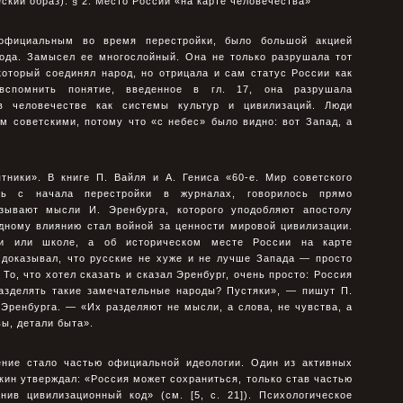
ский образ). § 2. Место России «на карте человечества»
 официальным во время перестройки, было большой акцией
рода. Замысел ее многослойный. Она не только разрушала тот
который соединял народ, но отрицала и сам статус России как
вспомнить понятие, введенное в гл. 17, она разрушала
в человечестве как системы культур и цивилизаций. Люди
м советскими, потому что «с небес» было видно: вот Запад, а
тники». В книге П. Вайля и А. Гениса «60-е. Мир советского
ась с начала перестройки в журналах, говорилось прямо
азывают мысли И. Эренбурга, которого уподобляют апостолу
дному влиянию стал войной за ценности мировой цивилизации.
и или школе, а об историческом месте России на карте
 доказывал, что русские не хуже и не лучше Запада — просто
То, что хотел сказать и сказал Эренбург, очень просто: Россия
зделять такие замечательные народы? Пустяки», — пишут П.
 Эренбурга. — «Их разделяют не мысли, а слова, не чувства, а
ы, детали быта».
ение стало частью официальной идеологии. Один из активных
кин утверждал: «Россия может сохраниться, только став частью
нив цивилизационный код» (см. [5, с. 21]). Психологическое