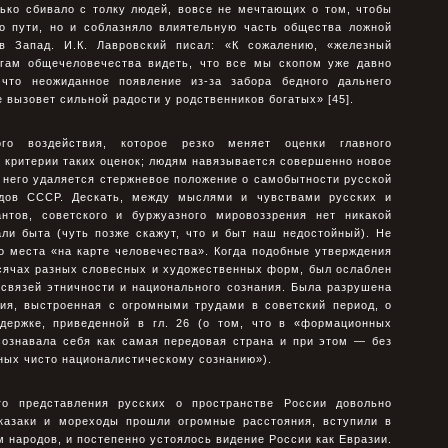
лько сбивало с толку людей, вовсе не мечтающих о том, чтобы
го пути, но и соблазняло влиятельную часть общества ложной
в Запад. И.К. Лавровский писал: «К сожалению, «железный
гам общечеловечества видеть, что все мы скопом уже давно
что неожиданное появление из-за забора бедного дальнего
 вызовет сильной радости у родственников богатых» [45].
ого воздействия, которое резко меняет оценки главного
 критерии таких оценок; людям навязывается совершенно новое
 него удаляется стержневое положение о самобытности русской
одов СССР. Дескать, между мыслями и чувствами русских и
нтов, советского и буржуазного мировоззрения нет никакой
ли быта (чуть позже скажут, что и быт наш недостойный). Не
о места «на карте человечества». Когда подобные утверждения
ысячах разных словесных и художественных форм, был ослаблен
связей этничности и национального сознания. Была разрушена
ния, выстроенная с огромными трудами в советский период, о
держке, приведенной в гл. 26 (о том, что в «формационных
сознавала себя как самая передовая страна и при этом — без
ных чисто националистическому сознанию»).
го представления русских о пространстве России довольно
казаки и мореходы прошли огромные расстояния, вступили в
 народов, и постепенно устоялось видение России как Евразии.