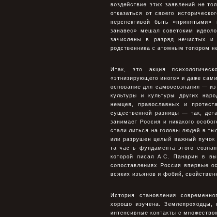
воздействие этих заявлений не то
отказаться от своего историческо
перспективой быть «принятыми» 
занавес» мешал советским идеоло
зачислены в разряд нечистых и 
родственника с атомным топором не
Итак, это акция психологическ
«этнизирующего иного» и даже сами
основание для самоосознания — из
культуры и культуры других нар
немцев, православных и протеста
существенной разницы — так, дета
занимает Россия и никакого особог
стали литься на головы людей в т
или разрушен целый важный пучок 
та часть фундамента этого созна
которой писал А.С. Панарин в вы
сопоставлениях Россия впервые о
всяких изъянов и фобий, свойствен
История становления современно
хорошо изучена. Землепроходцы, 
интенсивные контакты с множеством