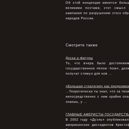
Об этой концепции имеется боль
великими поэтами, этот смысл 
кампания по разрушению этого обр
народов России.
Смотрите также
Доска и фигуры
То, что вчера было достояние
государственное «know -how», долж
получат стимул для нов ...
«Большая стратегия» как продолже
…Теоретически ты знал, что за тво
непосредственно с ним крайне опас
знаешь, у ...
ГЛАВНЫЕ АФЕРИСТЫ ГОСУДАРСТВ
В 2002 году «Дуэль» опубликовал
американских диссидентов Кристо