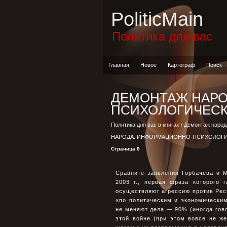
PoliticMain
Политика для вас
Главная
Новое
Картограф
Поиск
ДЕМОНТАЖ НАРО
ПСИХОЛОГИЧЕСК
Политика для вас в книгах
/
Демонтаж народ
НАРОДА: ИНФОРМАЦИОННО-ПСИХОЛОГИ
Страница 6
Сравните заявления Горбачева и 
2003 г., первая фраза которого
осуществляют агрессию против Респ
«по политическим и экономически
не меняют дела — 90% (иногда гов
этой войне (при этом вовсе не ж