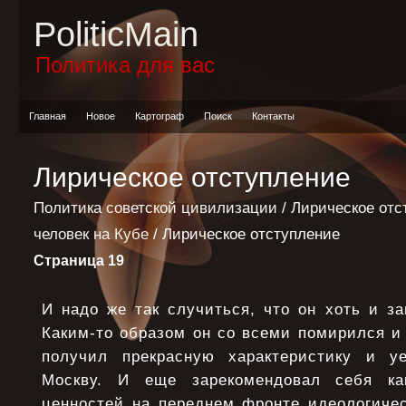
PoliticMain
Политика для вас
Главная
Новое
Картограф
Поиск
Контакты
Лирическое отступление
Политика советской цивилизации
/
Лирическое отс
человек на Кубе
/ Лирическое отступление
Страница 19
И надо же так случиться, что он хоть и за
Каким-то образом он со всеми помирился и
получил прекрасную характеристику и у
Москву. И еще зарекомендовал себя ка
ценностей на переднем фронте идеологиче