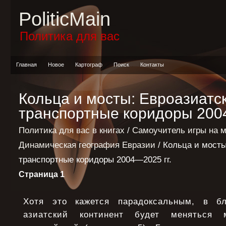
PoliticMain
Политика для вас
Главная
Новое
Картограф
Поиск
Контакты
Кольца и мосты: Евроазиатс
транспортные коридоры 2004
Политика для вас в книгах
/
Самоучитель игры на 
Динамическая география Евразии
/ Кольца и мосты
транспортные коридоры 2004—2025 гг.
Страница 1
Хотя это кажется парадоксальным, в б
азиатский континент будет меняться