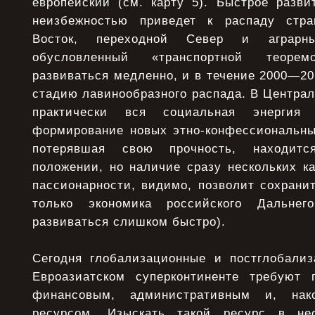
европейский (см. карту 5). Быстрое разви
неизбежностью приведет к распаду стр
Восток, переходной Север и аграр
обусловленный «транспортной теоре
развиваться медленно, и в течение 2000—201
стадию лавинообразного распада. В Централ
практически вся социальная энергия
формирование новых этно-конфессиональных
потерявшая свою прочность, находит
положении, но наличие сразу нескольких к
пассионарности, видимо, позволит сохрани
только экономика российского Дальнег
развиваться слишком быстро).
Сегодня глобализационные и постглобали
Евроазиатском суперконтиненте требуют 
финансовым, административным и, нак
ресурсом. Изыскать такой ресурс в не