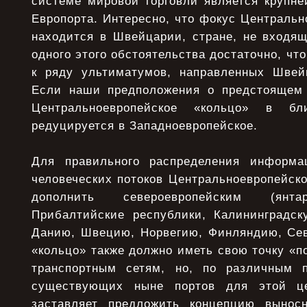
системе мировой торговли является крупне
Европорта. Интересно, что фокус Центральн
находится в Швейцарии, стране, не входящ
одного этого обстоятельства достаточно, чт
к ряду ультиматумов, направленных Швей
Если наши предположения о предстоящем 
Центральноевропейское «кольцо» в бл
редуцируется в Западноевропейское.
Для правильного распределения информац
человеческих потоков Центральноевропейск
дополнить североевропейским (янт
Прибалтийские республики, Калининградск
Данию, Швецию, Норвегию, Финляндию, Сев
«кольцо» также должно иметь свою точку «
транспортным сетям, но, по различным 
существующих ныне портов для этой це
заставляет предложить концепцию выносн