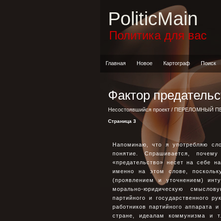
PoliticMain
Политика для вас
Главная
Новое
Картограф
Поиск
Фактор предательс
Несостоявшийся проект
/
ПЕРЕЛОМНЫЙ П
Страница 3
Напоминаю, что я употребляю сло
понятие. Спрашивается, почем
«предательство» несет на себе н
именно на этом слове, поскольк
(проявлением и уточнением) инт
морально-юридическую смыслов
партийного и государственного р
работников партийного аппарата и
стране, идеалам коммунизма и т