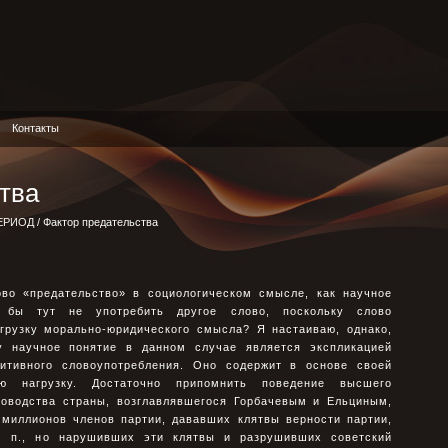
Контакты
тва
ЕРИОД
/ Фактор предательства
во «предательство» в социологическом смысле, как научное
у бы тут не употребить другое слово, поскольку слово
агрузку морально-юридического смысла? Я настаиваю, однако,
у научное понятие в данном случае является экспликацией
уитивного словоупотребления. Оно содержит в основе своей
ую нагрузку. Достаточно припомнить поведение высшего
уководства страны, возглавлявшегося Горбачевым и Ельциным,
 миллионов членов партии, дававших клятвы верности партии,
. п., но нарушивших эти клятвы и разрушивших советский