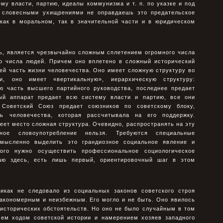
му власти, партию, идеалы коммунизма и т. п. по указке и под
и словесными ухищрениями не оправдаешь это предательское
 как в моральном, так в значительной части и в юридическом
чь, является чрезвычайно сложным сплетением огромного числа
го числа людей. Причем оно вплетено в сложный исторический
ей часть жизни человечества. Оно имеет сложную структуру во
и, оно имеет «вертикальную», иерархическую структуру:
ую часть высшего партийного руководства, последнее предает
ный аппарат предает всю систему власти и партию, все они
 Советский Союз предает союзников по советскому блоку,
ь человечества, которая рассчитывала на его поддержку.
еет место сложная структура. Очевидно, распространять на эту
ное словоупотребление нельзя. Требуются специальные
 мысленно выделить это грандиозное социальное явление и
ого нужно осуществить профессиональное социологическое
гаю здесь, есть лишь первый, ориентировочный шаг в этом
икак не следовало из социальных законов советского строя
закономерным и неизбежным. Его могло и не быть. Оно явилось
 исторических обстоятельств. Но оно не было случайным в том
сем ходом советской истории и намерением хозяев западного