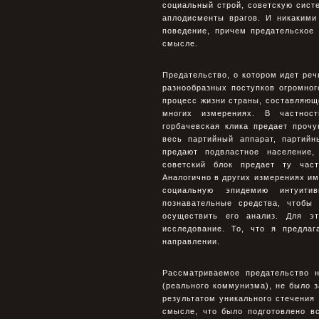
социальный строй, советскую систе
аплодисменты врагов. И никаким
поведение, причем предательское
смысле.
Предательство, о котором идет ре
разнообразных поступков огромно
процесс жизни страны, составляющ
многих измерениях. В частност
горбачевская клика предает проч
весь партийный аппарат, партий
предают подвластное население,
советский блок предает ту част
Аналогично в других измерениях им
социальную эпидемию интуитив
познавательные средства, чтобы
осуществить его анализ. Для эт
исследование. То, что я предла
направлении.
Рассматриваемое предательство н
(реального коммунизма), не было 
результатом уникального стечения
смысле, что было подготовлено в