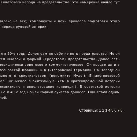
советского народа на предательство; это намерение нашло тут
алеко не все) компоненты и вехи процесса подготовки этого
й период русской истории.
я в 30-е годы. Донос сам по себе не есть предательство. Но он
тся школой и формой (средством) предательства. Донос есть
пецифически советское и коммунистическое. Он процветал и в
леоновской Франции, и в гитлеровской Германии. На Западе он
вместе с христианством (вспомните Иуду!). В многовековой
роль не менее значительную, чем в кратковременной истории
инквизицию и использование исповеди!). В советской истории
0-е и 40-е годы были годами буйства доносов. Они стали одним
ной.
Страницы:
1
2
3
4
5
6
7
8