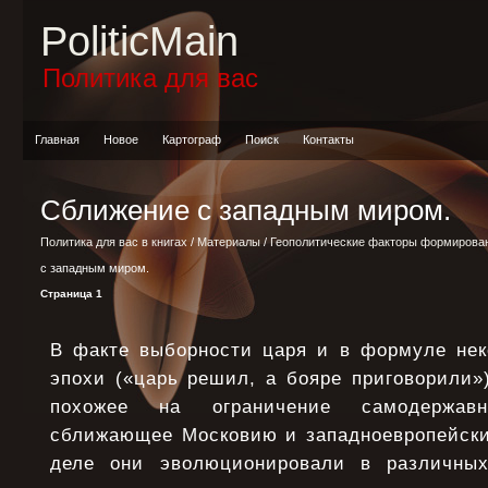
PoliticMain
Политика для вас
Главная
Новое
Картограф
Поиск
Контакты
Сближение с западным миром.
Политика для вас в книгах
/
Материалы
/
Геополитические факторы формирован
с западным миром.
Страница 1
В факте выборности царя и в формуле нек
эпохи («царь решил, а бояре приговорили»
похожее на ограничение самодержав
сближающее Московию и западноевропейски
деле они эволюционировали в различных