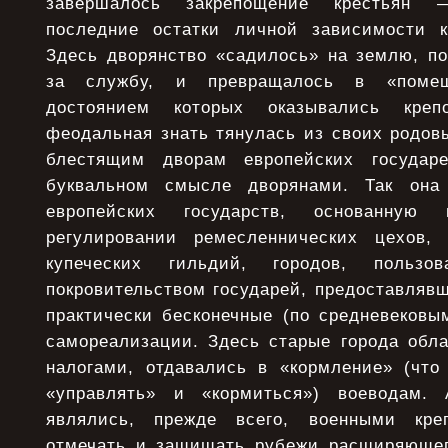
завершалось закрепощение крестьян 
последние остатки личной зависимости к
Здесь дворянство «садилось» на землю, по
за службу, и превращалось в «помещ
достоянием которых оказывались кре
феодальная знать тянулась из своих родов
блестящим дворам европейских государ
буквальном смысле дворянами. Так она
европейских государств, основанную
регулировании ремесленнических цехов,
купеческих гильдий, городов, польз
покровительством государей, предоставляв
практически бесконечные (по средневековы
самореализации. Здесь старые города обл
налогами, отдавались в «кормление» (что
«управлять» и «кормиться») воеводам.
являлись, прежде всего, военными кре
отмечать и защищать рубежи расширяющег