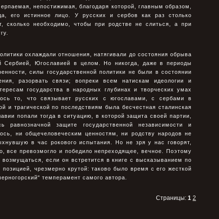
черпаемая, непостижимая, благодаря которой, главным образом,
да, его истинное лицо. У русских и сербов как раз столько
т, сколько необходимо, чтобы при родстве не слиться, а при
гу.
олитики охлаждали отношения, натягивали до состояния обрыва
й Сербией, Югославией в целом. Но никогда, даже в периоды
енности, силы государственной политики не были в состоянии
ения, разорвать связи; вопреки всем натискам идеологии и
нтересам государства в народных глубинах и творческих умах
сь то, что связывает русских с югославами, с сербами в
ой и трагической по последствиям была бесчестная сталинская
вии попали тогда в ситуацию, в которой защита своей партии,
сь равнозначной защите государственной независимости и
лось, ни общечеловеческим ценностям, ни родству народов не
ыхнувшую в час рокового испытания. Но не зря у нас говорят,
о, все превозмогло и победило непреходящее, вечное. Поэтому
 возмущаться, если он встретится в книге с высказыванием по
позицией, чрезмерно крутой: таково было время с его жесткой
"черногорский" темперамент самого автора.
Страницы:
1
2