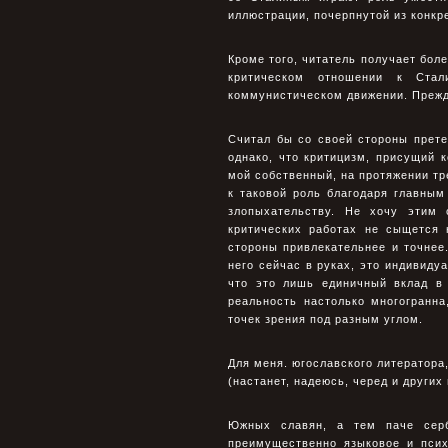
иллюстрации, почерпнутой из конкр
Кроме того, читатель получает бол
критическом отношении к Стал
коммунистическом движении. Прежд
Считал бы со своей стороны прете
однако, что критицизм, присущий 
мой собственный, на протяжении тр
к таковой роль благодаря главным
злопыхательству. Не хочу этим 
критических работах не сыщется 
стороны привлекательнее и точнее.
него сейчас в руках, это индивиду
что это лишь единичный вклад в
реальность настолько многогранн
точек зрения под разным углом.
Для меня. югославского литератора
(настанет, надеюсь, черед и других
Южных славян, а тем паче серб
преимущественно языковое и псих