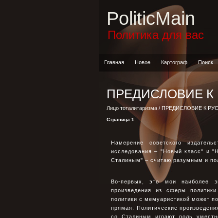
PoliticMain
Политика для вас
Главная
Новое
Картограф
Поиск
ПРЕДИСЛОВИЕ К
Лицо тоталитаризма
/ ПРЕДИСЛОВИЕ К Р
Страница 1
Намерение советского издатель
исследования – "Новый класс" и 
Сталиным" – считаю разумным и по
Во-первых, это мои наиболее 
произведения из сферы политики
политики с мемуаристикой может по
прямая. Политические произведени
со Сталиным играют роль уместн