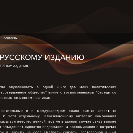
Контакты
 РУССКОМУ ИЗДАНИЮ
УССКОМУ ИЗДАНИЮ
ства опубликовать в одной книге два моих политических
"Несовершенное общество" вкупе с воспоминаниями "Беседы со
лезным по многим причинам.
значительные и в международном плане самые известные
. И хотя отдельному непосвященному читателю комбинация
казаться неестественной, все же в данном случае связь вполне
я объединяет единство содержания, а воспоминания о встречах
ой и, возьму на себя смелость сказать, достоверной к ним