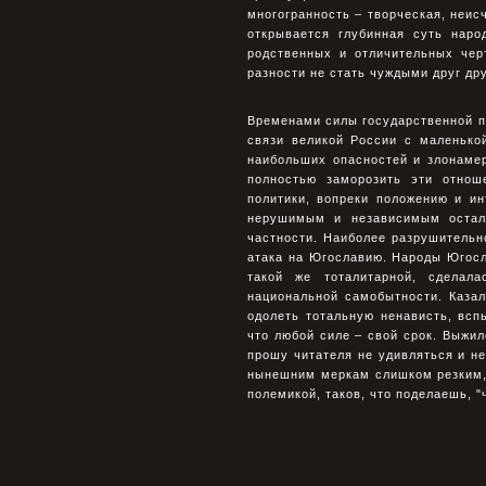
многогранность – творческая, неис
открывается глубинная суть наро
родственных и отличительных чер
разности не стать чуждыми друг дру
Временами силы государственной п
связи великой России с маленько
наибольших опасностей и злонамер
полностью заморозить эти отнош
политики, вопреки положению и и
нерушимым и независимым остало
частности. Наиболее разрушительн
атака на Югославию. Народы Югосла
такой же тоталитарной, сделала
национальной самобытности. Каза
одолеть тотальную ненависть, всп
что любой силе – свой срок. Выжил
прошу читателя не удивляться и не
нынешним меркам слишком резким, 
полемикой, таков, что поделаешь, 