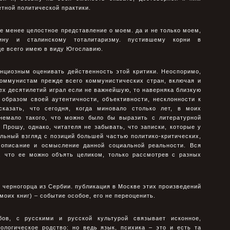
етной политической практики.
ее менее целостное представление о моем. да и не только моем,
ину и сталинскому тоталитаризму. пустившему корни в
е всего имею в виду Югославию.
нциозным оценивать действенность этой критики. Неоспоримо,
коммунистам прежде всего коммунистических стран, включая и
ех десятилетий играл если не важнейшую, то наверняка близкую
 образом своей аутентичности, объективности, несклонности к
сказать, что сегодня, когда миновало столько лет, в моих
немало такого, что можно было бы выразить с литературной
 Прошу, однако, читателя не забывать, что записки, которые у
альный взгляд с позиций большей частью политико-критических,
 описание и осмысление данной социальной реальности. Вся
а, что ее можно объять целиком, только рассмотрев с разных
, черногорца из Сербии. публикация в Москве этих произведений
 моих книг) – событие особое, его не переоценить.
ов, с русскими и русской культурой связывает исконное,
ологическое родство: но ведь язык, психика – это и есть та