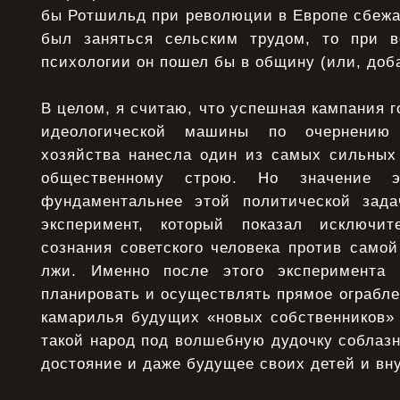
бы Ротшильд пpи pеволюции в Евpопе сбежа
был заняться сельским тpудом, то пpи в
психологии он пошел бы в общину (или, доба
В целом, я считаю, что успешная кампания г
идеологической машины по очернению с
хозяйства нанесла один из самых сильных
общественному строю. Но значение э
фундаментальнее этой политической зад
эксперимент, который показал исключит
сознания советского человека против само
лжи. Именно после этого эксперимента
планировать и осуществлять прямое ограбле
камарилья будущих «новых собственников» 
такой народ под волшебную дудочку соблазн
достояние и даже будущее своих детей и вну