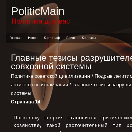
PoliticMain
Политика для вас
Главная
Новое
Картограф
Поиск
Контакты
Главные тезисы разрушителе
совхозной системы
Политика советской цивилизации
/
Подрыв легитим
антиколхозная кампания
/ Главные тезисы разруши
системы
Страница 14
Поскольку энергия становится критическ
хозяйстве, такой расточительный тип х