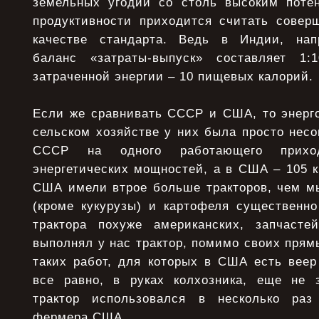
земельных угодий со столь высоким поте
продуктивности приходится считать сове
качестве стандарта. Ведь в Индии, напр
баланс «затраты-выпуск» составляет 1
затраченной энергии – 10 пищевых калорий.
Если же сравнивать СССР и США, то энерго
сельском хозяйстве у них была просто несоп
СССР на одного работающего прихо
энергетических мощностей, а в США – 105 к
США имели втpое больше тpактоpов, чем мы
(кpоме кукуpузы) и картофеля существенн
тpактоpа похуже амеpиканских, запчаст
выполнял у нас тpактоp, помимо своих пpям
таких pабот, для котоpых в США есть вее
все pавно, в pуках колхозника, еще не 
тpактоp использовался в несколько pа
феpмеpа США.