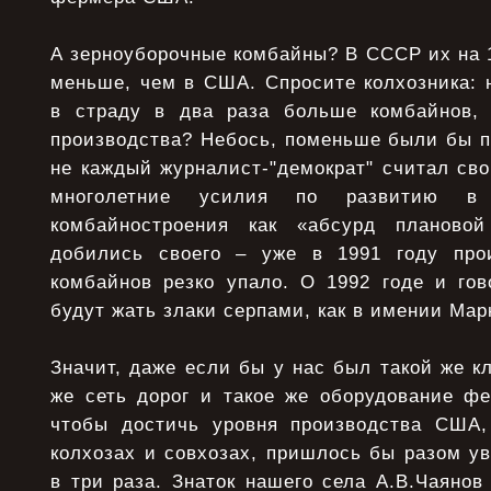
А зерноуборочные комбайны? В СССР их на 1.
меньше, чем в США. Спросите колхозника: 
в страду в два раза больше комбайнов, 
производства? Небось, поменьше были бы по
не каждый журналист-"демократ" считал св
многолетние усилия по развитию в
комбайностроения как «абсурд плановой
добились своего – уже в 1991 году прои
комбайнов резко упало. О 1992 годе и гов
будут жать злаки серпами, как в имении Мар
Значит, даже если бы у нас был такой же кл
же сеть доpог и такое же обоpудование фе
чтобы достичь уpовня пpоизводства США,
колхозах и совхозах, пpишлось бы pазом ув
в тpи pаза. Знаток нашего села А.В.Чаянов