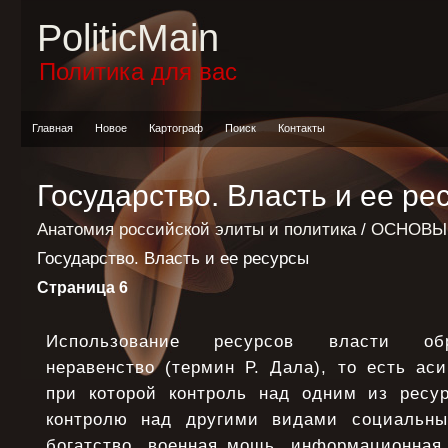
PoliticMain
Политика для вас
Главная
Новое
Картограф
Поиск
Контакты
Государство. Власть и ее ре
Анатомия российской элиты и политика
/
ОСНОВЫ
Государство. Власть и ее ресурсы
Страница 6
Использование ресурсов власти обр
неравенство (термин Р. Дала), то есть ас
при которой контроль над одним из ресу
контролю над другими видами социальных
богатство, военная мощь, информационная 