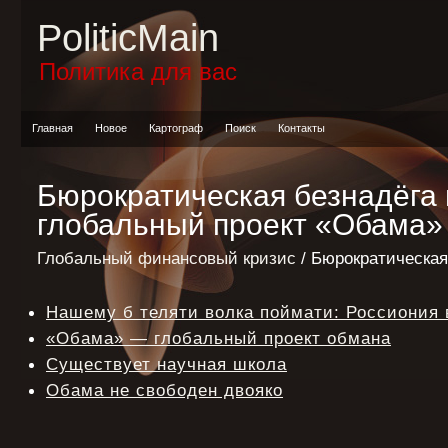
PoliticMain
Политика для вас
Главная
Новое
Картограф
Поиск
Контакты
Бюрократическая безнадёга 
глобальный проект «Обама»
Глобальный финансовый кризис
/ Бюрократическая
Нашему б теляти волка поймати: Россиония 
«Обама» — глобальный проект обмана
Существует научная школа
Обама не свободен двояко