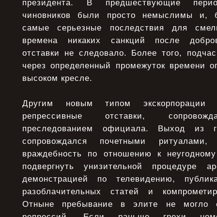
президента. В предшествующие пери
чиновников были просто немыслимы и, 
самые серьезные последствия для смел
времена никаких санкций после добров
отставки не следовало. Более того, подча
через определенный промежуток времени оп
высоком кресле.
Другим новым типом экскорпорации
репрессивные отставки, сопровожд
преследованием официала. Выход из 
сопровождался почетными ритуалами
враждебность по отношению к неугодному
подвергнуть унизительной процедуре а
демонстрацией по телевидению, публик
разоблачительных статей и компромети
Отныне пребывание в элите не могло с
репрессий. Если раньше грехи номе