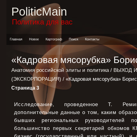
PoliticMain
Политика для вас
Главная
Новое
Картограф
Поиск
Контакты
«Кадровая мясорубка» Бори
Анатомия российской элиты и политика
/
ВЫХОД И
(ЭКСКОРПОРАЦИЯ)
/ «Кадровая мясорубка» Бори
Страница 3
Исследование, проведенное Т. Рем
дополнительные данные о том, каким образ
бывших региональных руководителей по
большинство первых секретарей обкомов 
бизнес (государственный или частный), и