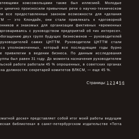
гатеющими комсомольцами также был иллюзией. Молодые
ы» цинично произносили привычные речи о научно-техническом
али все предоставленные законом возможности для «делания
ТМ — это Клондайк, они стали привлекать к «договорной
венников и знакомых для организации фиктивных «временных
 договариваясь с руководством предприятий об «их интересе».
богащению двух групп будущих бизнесменов — руководителей
 руководителей самих ЦНТТМ. Руководители ЦНТТМ стали
сса уполномоченных, который все последующие годы бурно
ые привилегии в ведении бизнеса. По данным исследования
руппы был равен 31 году. До момента назначения руководителем
ьской работе работали 45 % опрошенных, в советских органах
 на должностях секретарей комитетов ВЛКСМ, — еще 45 %.
Страницы:
1
2
3
4
5
6
хматной доске» представляет собой итог моей работы ведущим
еская библиотека» в санкт-петербургском издательстве «Terra