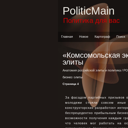
PoliticMain
Политика для вас
Главная
Новое
Картограф
Поиск
«Комсомольская эк
элиты
Анатомия российской элиты и политика
/
РО
бизнес-элиты
Страница 4
За фасадом партийных призывов о
молодежи стояли совсем иные 
конструкторских разработок» инте
беспрецедентно прибыльным бизнес
возможности получения каждым гра
что человек мог работать на о