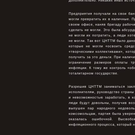
дополнительно. Никаких иных источ
Предприятия получали на свои бан
могли превратить их в наличные. П
своем офисе, наняв бригаду рабочи
сделать не могли. Это была абсурд
не могли их потратить, а люди хот
не могли. Так вот ЦНТТМ было дан
которые не могли «освоить сред
«творческими коллективами», кото
получить за это деньги. При наличи
ограничение размеров оплаты т
инфляции. К тому же контроль «об
тоталитарном государстве.
Разрешив ЦНТТМ заниматься закл
исполнителям, руководство страны
и невозможностью заработать, в к
люди будут довольны, получив воз
выпушен пар народного недоволь
комсомольцам, партия была уверена
оказалась ошибочной. Высвобо
инфляционного процесса, который н