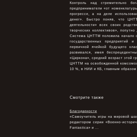
Контроль над стремительно бо
предприниматели «от номенклатур
прогрессе, а на деле использов
денег». Быстро поняв, что ЦНТ
деятельности» всех своих родст
творческих коллективов», попутно
Система ЦНТТМ положила начало о
государственных предприятий и
первичной ячейкой будущего кла
развивался, имея беспрецедентн
«Циркона», средний возраст этой г
ЦНТТМ на освобожденной комсомол
10 %, в НИИ и КБ, главным образом
Смотрите также
Благодарности
«Самоучитель игры на мировой ша
редактором серии «Военно-историч
Fantastica» и ...