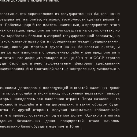
ников доходов у людей не было.
ковские счета перечисления из государственных банков, но не
редприятие, например, не имело возможности сделать ремонт в
х. Рабочим надо было платить наличными, а предприятия этого
ная ситуация: предприятия имели средства на своих счетах, но
ели заработать больше мизерной государственной зарплаты, но
о эксклюзивное право быть посредниками между предприятиями,
ства», лежащие мертвым грузом на их банковских счетах, и
рые хотели выполнить определенную работу для предприятия и
и тотального дефицита товаров в конце 80-х гг. в СССР строгое
руда было достаточно эффективным фактором сдерживания
наличивания» был составной частью контроля над личностью в
ючением договоров с последующей выплатой наличных денег
 пыталось ослабить тиски между постоянной нехваткой товаров
оторых находилось все население страны. Тогда казалось, что
можность подработать «на договорах», и таким образом будет
ства. С другой стороны, поручая заниматься «обналичкой»
, что процесс останется под ее контролем. Однако эта логика
ждение безналичных денег предприятий стало началом
евозможно было обуздать еще почти 10 лет.