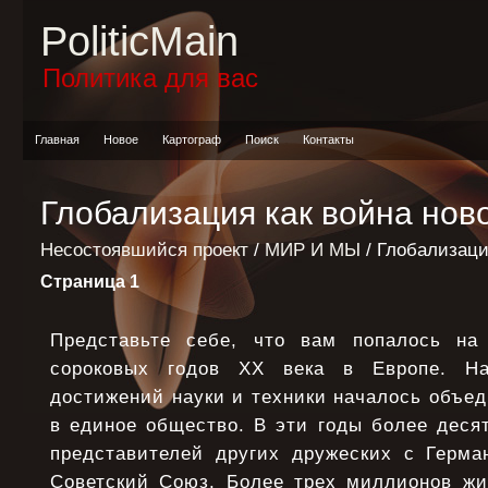
PoliticMain
Политика для вас
Главная
Новое
Картограф
Поиск
Контакты
Глобализация как война ново
Несостоявшийся проект
/
МИР И МЫ
/ Глобализаци
Страница 1
Представьте себе, что вам попалось на 
сороковых годов XX века в Европе. Н
достижений науки и техники началось объе
в единое общество. В эти годы более деся
представителей других дружеских с Герма
Советский Союз. Более трех миллионов жи