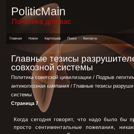
PoliticMain
Политика для вас
Главная
Новое
Картограф
Поиск
Контакты
Главные тезисы разрушителе
совхозной системы
Политика советской цивилизации
/
Подрыв легитим
антиколхозная кампания
/ Главные тезисы разруши
системы
Страница 7
Когда сегодня говорят, что надо было бы 
просто сентиментальные пожелания, никак