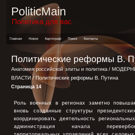
PoliticMain
Политика для вас
Главная
Новое
Картограф
Поиск
Контакты
Политические реформы В. П
Анатомия российской элиты и политика
/
МОДЕРН
ВЛАСТИ
/ Политические реформы В. Путина
Страница 14
Роль военных в регионах заметно повышае
вновь созданные структуры президентски
координировать деятельность региональных
администрация начала перевербо
территориальных управлений всех силовых